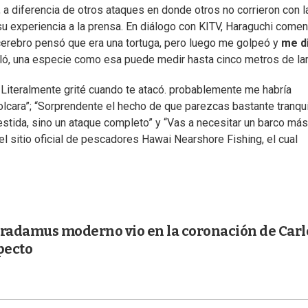
 a diferencia de otros ataques en donde otros no corrieron con l
u experiencia a la prensa. En diálogo con KITV, Haraguchi comen
cerebro pensó que era una tortuga, pero luego me golpeó y
me d
lló, una especie como esa puede medir hasta cinco metros de la
. Literalmente grité cuando te atacó. probablemente me habría
lcara”; “Sorprendente el hecho de que parezcas bastante tranqu
tida, sino un ataque completo” y “Vas a necesitar un barco más
l sitio oficial de pescadores Hawai Nearshore Fishing, el cual
stradamus moderno vio en la coronación de Carl
specto