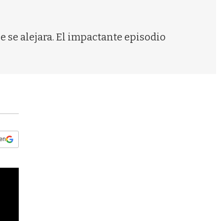
s
q
u
e
 se alejara. El impactante episodio
d
a
 en