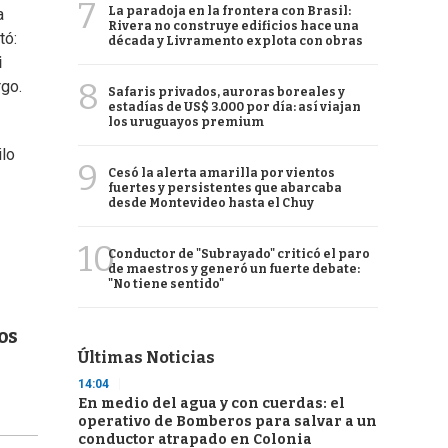
7
La paradoja en la frontera con Brasil:
a
Rivera no construye edificios hace una
tó:
década y Livramento explota con obras
i
8
rgo.
Safaris privados, auroras boreales y
estadías de US$ 3.000 por día: así viajan
los uruguayos premium
ilo
9
Cesó la alerta amarilla por vientos
fuertes y persistentes que abarcaba
desde Montevideo hasta el Chuy
10
Conductor de "Subrayado" criticó el paro
de maestros y generó un fuerte debate:
"No tiene sentido"
os
Últimas Noticias
14:04
En medio del agua y con cuerdas: el
operativo de Bomberos para salvar a un
conductor atrapado en Colonia