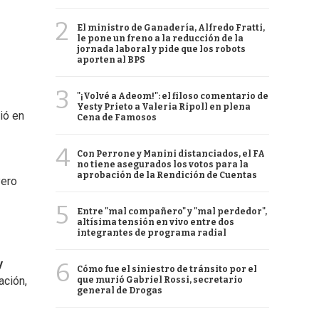
2
El ministro de Ganadería, Alfredo Fratti,
le pone un freno a la reducción de la
jornada laboral y pide que los robots
aporten al BPS
3
"¡Volvé a Adeom!": el filoso comentario de
Yesty Prieto a Valeria Ripoll en plena
ió en
Cena de Famosos
4
Con Perrone y Manini distanciados, el FA
no tiene asegurados los votos para la
aprobación de la Rendición de Cuentas
Pero
5
Entre "mal compañero" y "mal perdedor",
altísima tensión en vivo entre dos
integrantes de programa radial
y
6
Cómo fue el siniestro de tránsito por el
ación,
que murió Gabriel Rossi, secretario
general de Drogas