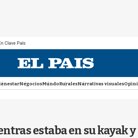
En Clave País
ienestar
Negocios
Mundo
Rurales
Narrativas visuales
Opin
entras estaba en su kayak y