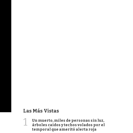
Las Más Vistas
1
Un muerto, miles de personas sin luz,
árboles caídos y techos volados por el
temporal que ameritó alerta roja