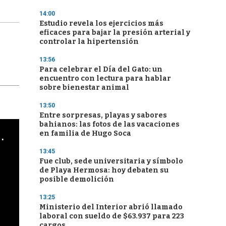
14:00
Estudio revela los ejercicios más
eficaces para bajar la presión arterial y
controlar la hipertensión
13:56
Para celebrar el Día del Gato: un
encuentro con lectura para hablar
sobre bienestar animal
13:50
Entre sorpresas, playas y sabores
bahianos: las fotos de las vacaciones
cha argentino en "Subrayado"
en familia de Hugo Soca
13:45
Fue club, sede universitaria y símbolo
de Playa Hermosa: hoy debaten su
posible demolición
13:25
Ministerio del Interior abrió llamado
laboral con sueldo de $63.937 para 223
cargos