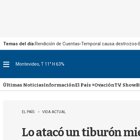
Temas del día:
Rendición de Cuentas
Temporal causa destrozos
Montevideo, T 11° H 63%
M
e
n
u
Últimas Noticias
Información
El País +
Ovación
TV Show
B
EL PAÍS
VIDA ACTUAL
Lo atacó un tiburón mi