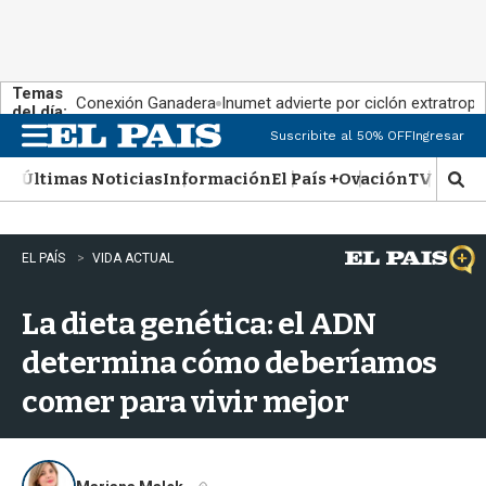
Temas
Conexión Ganadera
Inumet advierte por ciclón extratropi
del día:
Suscribite al 50% OFF
Ingresar
M
e
Últimas Noticias
Información
El País +
Ovación
TV Show
n
M
u
o
s
t
EL PAÍS
VIDA ACTUAL
r
a
La dieta genética: el ADN
r
b
determina cómo deberíamos
�
s
comer para vivir mejor
q
u
e
d