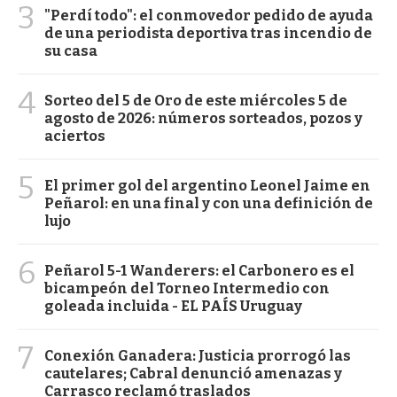
3
"Perdí todo": el conmovedor pedido de ayuda
de una periodista deportiva tras incendio de
su casa
4
Sorteo del 5 de Oro de este miércoles 5 de
agosto de 2026: números sorteados, pozos y
aciertos
5
El primer gol del argentino Leonel Jaime en
Peñarol: en una final y con una definición de
lujo
6
Peñarol 5-1 Wanderers: el Carbonero es el
bicampeón del Torneo Intermedio con
goleada incluida - EL PAÍS Uruguay
7
Conexión Ganadera: Justicia prorrogó las
cautelares; Cabral denunció amenazas y
Carrasco reclamó traslados