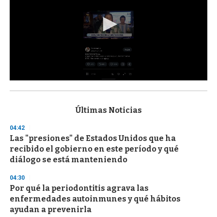
0
s
e
c
Últimas Noticias
o
n
04:42
d
Las "presiones" de Estados Unidos que ha
s
o
recibido el gobierno en este período y qué
f
diálogo se está manteniendo
3
3
s
04:30
e
Por qué la periodontitis agrava las
c
enfermedades autoinmunes y qué hábitos
o
n
ayudan a prevenirla
d