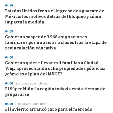
s
04:10
Estados Unidos frena el ingreso de aguacate de
México: los motivos detrás del bloqueo y cómo
impacta la medida
04:05
Gobierno suspende 3.968 asignaciones
familiares por no asistir a clases tras la etapa de
revinculación educativa
04:00
Gobierno quiere llevar mil familias a Ciudad
Vieja aprovechando ocho propiedades públicas:
¿cómo es el plan del MVOT?
04:00
Exclusivo suscriptores
El Súper Niño: la región todavía está a tiempo de
prepararse
04:00
Exclusivo suscriptores
El invierno arrancó caro para el mercado