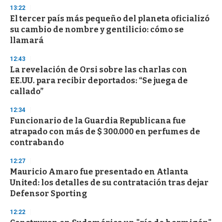
d
13:22
s
El tercer país más pequeño del planeta oficializó
su cambio de nombre y gentilicio: cómo se
llamará
12:43
La revelación de Orsi sobre las charlas con
EE.UU. para recibir deportados: “Se juega de
callado”
12:34
Funcionario de la Guardia Republicana fue
atrapado con más de $ 300.000 en perfumes de
contrabando
12:27
Mauricio Amaro fue presentado en Atlanta
United: los detalles de su contratación tras dejar
Defensor Sporting
12:22