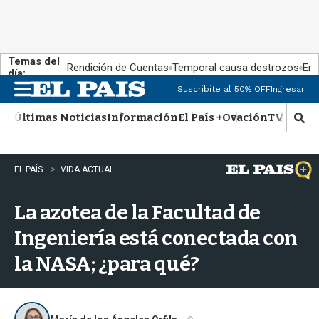
Temas del
Rendición de Cuentas
Temporal causa destrozos
En 
día:
Suscribite al 50% OFF
Ingresar
M
e
Últimas Noticias
Información
El País +
Ovación
TV Show
n
M
u
o
s
t
EL PAÍS
VIDA ACTUAL
r
a
La azotea de la Facultad de
r
b
Ingeniería está conectada con
�
s
la NASA; ¿para qué?
q
u
e
d