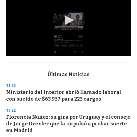
0
s
e
c
Últimas Noticias
o
n
13:25
d
Ministerio del Interior abrió llamado laboral
s
o
con sueldo de $63.937 para 223 cargos
f
3
13:22
3
s
Florencia Núñez: su gira por Uruguay y el consejo
e
de Jorge Drexler que la impulsó a probar suerte
c
en Madrid
o
n