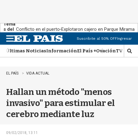
Tema
s del
Conflicto en el puerto
Explotaron cajero en Parque Miramar
día:
Suscribite al 50% OFF
Ingresar
M
e
Últimas Noticias
Información
El País +
Ovación
TV Show
n
M
u
o
s
t
EL PAÍS
VIDA ACTUAL
r
a
Hallan un método "menos
r
b
invasivo" para estimular el
�
s
cerebro mediante luz
q
u
e
d
09/02/2018, 13:11