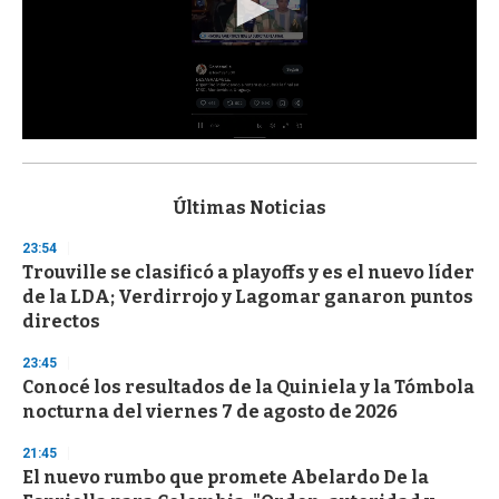
0
s
e
c
Últimas Noticias
o
n
23:54
d
Trouville se clasificó a playoffs y es el nuevo líder
s
o
de la LDA; Verdirrojo y Lagomar ganaron puntos
f
directos
3
3
s
23:45
e
Conocé los resultados de la Quiniela y la Tómbola
c
nocturna del viernes 7 de agosto de 2026
o
n
d
21:45
s
El nuevo rumbo que promete Abelardo De la