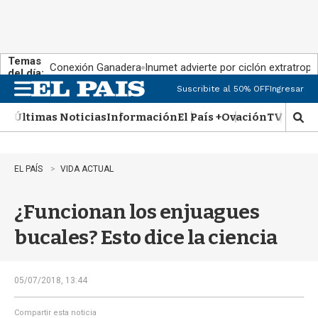
Temas
Conexión Ganadera
Inumet advierte por ciclón extratropi
del día:
Suscribite al 50% OFF
Ingresar
M
e
Últimas Noticias
Información
El País +
Ovación
TV Show
n
M
u
o
s
t
EL PAÍS
VIDA ACTUAL
r
a
¿Funcionan los enjuagues
r
b
bucales? Esto dice la ciencia
�
s
q
u
05/07/2018, 13:44
e
d
Compartir esta noticia