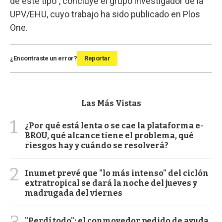
de este tipo", concluye el grupo investigador de la
UPV/EHU, cuyo trabajo ha sido publicado en Plos
One.
¿Encontraste un error?
Reportar
Las Más Vistas
1
¿Por qué está lenta o se cae la plataforma e-
BROU, qué alcance tiene el problema, qué
riesgos hay y cuándo se resolverá?
2
Inumet prevé que "lo más intenso" del ciclón
extratropical se dará la noche del jueves y
madrugada del viernes
3
"Perdí todo": el conmovedor pedido de ayuda