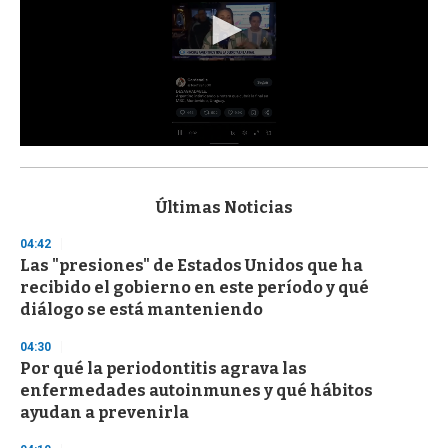
0
s
e
c
Últimas Noticias
o
n
04:42
d
Las "presiones" de Estados Unidos que ha
s
o
recibido el gobierno en este período y qué
f
diálogo se está manteniendo
3
3
s
04:30
e
Por qué la periodontitis agrava las
c
enfermedades autoinmunes y qué hábitos
o
n
ayudan a prevenirla
d
s