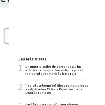
Las Más Vistas
1
Un muerto, miles de personas sin luz,
árboles caídos y techos volados por el
temporal que ameritó alerta roja
2
"¡Volvé a Adeom!": el filoso comentario de
Yesty Prieto a Valeria Ripoll en plena
Cena de Famosos
Cesó la alerta amarilla por vientos