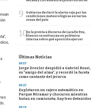
década y Livramento explota con obras
9
Gobierno declaró la alerta roja por las
ensan
condiciones meteorológicas en varias
ción
zonas del país
10
En la previa a discurso de Lacalle Pou,
blancos se enfrascan en polémica
ta",
interna sobre qué oposición ejercer
dios,
Últimas Noticias
os
09:57
Jorge Drexler despidió a Gabriel Rossi,
su "amigo del alma", y recordó la faceta
como cantante del jerarca
,
09:37
Explotaron un cajero automático en
Parque Miramar y chocaron mientras
ones
huían en camioneta; hay tres detenidos
do.
09:19