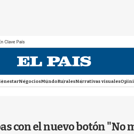
En Clave País
ienestar
Negocios
Mundo
Rurales
Narrativas visuales
Opin
as con el nuevo botón "No 