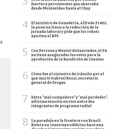
3
fuertes y persistentes que abarcaba
desde Montevideo hasta el Chuy
4
El ministro de Ganadería, Alfredo Fratti,
le pone un freno a la reducción de la
jornada laboral y pide que los robots
aporten al BPS
os
5
Con Perrone y Manini distanciados, el FA
no tiene asegurados los votos para la
aprobación de la Rendición de Cuentas
6
Cómo fue el siniestro de tránsito por el
que murió Gabriel Rossi, secretario
general de Drogas
7
Entre "mal compañero" y "mal perdedor",
altísima tensión en vivo entre dos
integrantes de programa radial
8
La paradoja en la frontera con Brasil:
Rivera no construye edificios hace una