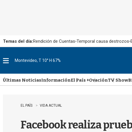
Temas del día:
Rendición de Cuentas
Temporal causa destrozos
Montevideo, T 10° H 67%
M
e
n
u
Últimas Noticias
Información
El País +
Ovación
TV Show
B
EL PAÍS
VIDA ACTUAL
Facebook realiza prueb