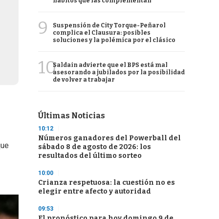
hábitos que las complementan
9
Suspensión de City Torque-Peñarol
complica el Clausura: posibles
soluciones y la polémica por el clásico
10
Saldain advierte que el BPS está mal
asesorando a jubilados por la posibilidad
de volver a trabajar
Últimas Noticias
10:12
Números ganadores del Powerball del
que
sábado 8 de agosto de 2026: los
resultados del último sorteo
10:00
Crianza respetuosa: la cuestión no es
elegir entre afecto y autoridad
09:53
El pronóstico para hoy domingo 9 de