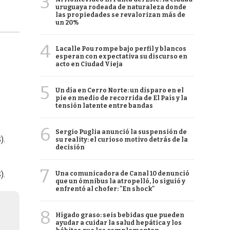
3
uruguaya rodeada de naturaleza donde
las propiedades se revalorizan más de
un 20%
4
Lacalle Pou rompe bajo perfil y blancos
esperan con expectativa su discurso en
acto en Ciudad Vieja
5
Un día en Cerro Norte: un disparo en el
pie en medio de recorrida de El País y la
tensión latente entre bandas
6
Sergio Puglia anunció la suspensión de
).
su reality: el curioso motivo detrás de la
decisión
7
).
Una comunicadora de Canal 10 denunció
que un ómnibus la atropelló, lo siguió y
enfrentó al chofer: "En shock"
8
Hígado graso: seis bebidas que pueden
ayudar a cuidar la salud hepática y los