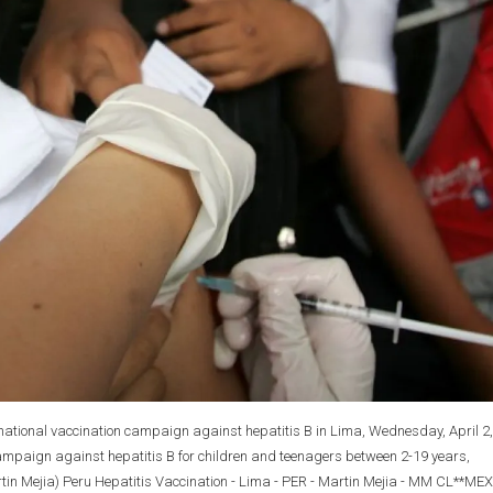
 a national vaccination campaign against hepatitis B in Lima, Wednesday, April 2,
n campaign against hepatitis B for children and teenagers between 2-19 years,
in Mejia) Peru Hepatitis Vaccination - Lima - PER - Martin Mejia - MM CL**MEX