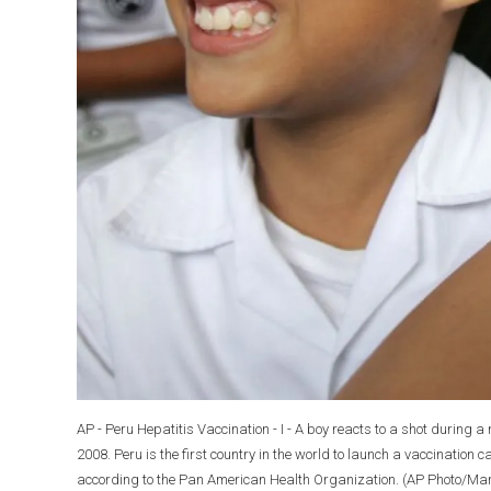
AP - Peru Hepatitis Vaccination - I - A boy reacts to a shot during
2008. Peru is the first country in the world to launch a vaccinatio
according to the Pan American Health Organization. (AP Photo/Mart