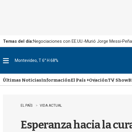
Temas del día:
Negociaciones con EE.UU.
Murió Jorge Messi
Peña
Montevideo, T 6° H 68%
M
e
n
u
Últimas Noticias
Información
El País +
Ovación
TV Show
B
EL PAÍS
VIDA ACTUAL
Esperanza hacia la cura