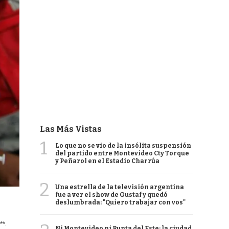
Las Más Vistas
1
Lo que no se vio de la insólita suspensión
del partido entre Montevideo Cty Torque
y Peñarol en el Estadio Charrúa
2
Una estrella de la televisión argentina
fue a ver el show de Gustaf y quedó
deslumbrada: "Quiero trabajar con vos"
**.
Ni Montevideo ni Punta del Este: la ciudad