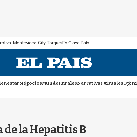
rol vs. Montevideo City Torque
En Clave País
ienestar
Negocios
Mundo
Rurales
Narrativas visuales
Opin
 de la Hepatitis B