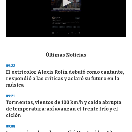
0
s
e
c
Últimas Noticias
o
n
09:22
d
El extricolor Alexis Rolín debutó como cantante,
s
o
respondió a las críticas y aclaró su futuro en la
f
música
3
3
s
09:21
e
Tormentas, vientos de 100 km/h y caída abrupta
c
de temperatura: así avanzan el frente frío y el
o
n
ciclón
d
s
09:08