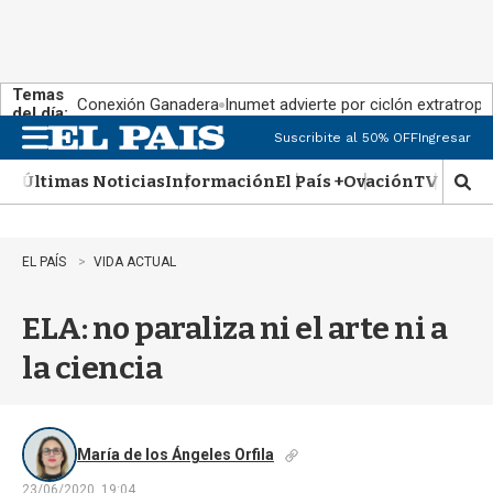
Temas
Conexión Ganadera
Inumet advierte por ciclón extratropi
del día:
Suscribite al 50% OFF
Ingresar
M
e
Últimas Noticias
Información
El País +
Ovación
TV Show
n
M
u
o
s
t
EL PAÍS
VIDA ACTUAL
r
a
ELA: no paraliza ni el arte ni a
r
b
la ciencia
�
s
q
u
e
María de los Ángeles Orfila
d
23/06/2020, 19:04