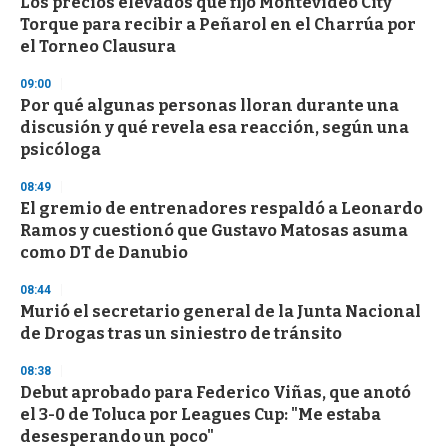
Los precios elevados que fijó Montevideo City
Torque para recibir a Peñarol en el Charrúa por
el Torneo Clausura
09:00
Por qué algunas personas lloran durante una
discusión y qué revela esa reacción, según una
psicóloga
08:49
El gremio de entrenadores respaldó a Leonardo
Ramos y cuestionó que Gustavo Matosas asuma
como DT de Danubio
08:44
Murió el secretario general de la Junta Nacional
de Drogas tras un siniestro de tránsito
08:38
Debut aprobado para Federico Viñas, que anotó
el 3-0 de Toluca por Leagues Cup: "Me estaba
desesperando un poco"