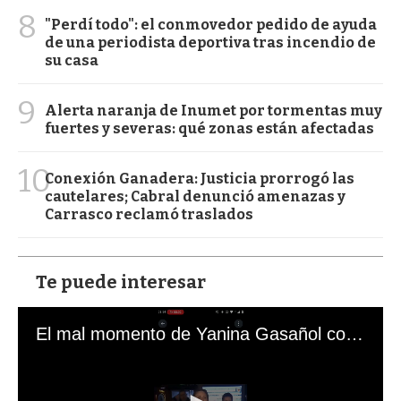
8
"Perdí todo": el conmovedor pedido de ayuda
de una periodista deportiva tras incendio de
su casa
9
Alerta naranja de Inumet por tormentas muy
fuertes y severas: qué zonas están afectadas
10
Conexión Ganadera: Justicia prorrogó las
cautelares; Cabral denunció amenazas y
Carrasco reclamó traslados
Te puede interesar
El mal momento de Yanina Gasañol con un hincha argentino en "Subrayado"