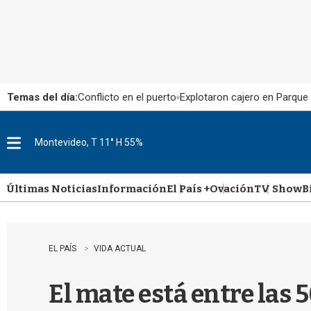
Temas del día:
Conflicto en el puerto
Explotaron cajero en Parque
Montevideo, T 11° H 55%
M
e
n
u
Últimas Noticias
Información
El País +
Ovación
TV Show
B
EL PAÍS
VIDA ACTUAL
El mate está entre las