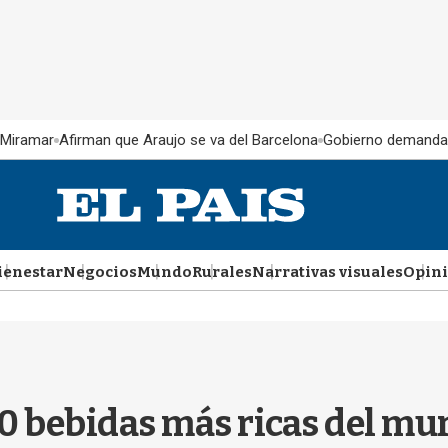
 Miramar
Afirman que Araujo se va del Barcelona
Gobierno demanda
ienestar
Negocios
Mundo
Rurales
Narrativas visuales
Opin
 50 bebidas más ricas del m