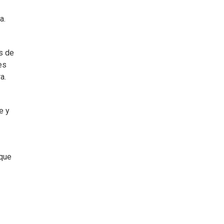
a.
s de
es
a.
e y
 que