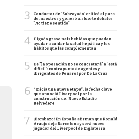
3
Conductor de "Subrayado" criticó el paro
de maestros y generó un fuerte debate:
"No tiene sentido"
4
Hígado graso: seis bebidas que pueden
ayudar a cuidar la salud hepática y los
hábitos que las complementan
5
De "la operación no se concretará" a "está
difícil": contrapunto de agentes y
dirigentes de Peñarol por De La Cruz
6
“Inicia una nueva etapa”: la fecha clave
que anunció Liverpool por la
construcción del Nuevo Estadio
Belvedere
7
¡Bombazo! En España afirman que Ronald
Araujo deja Barcelona y será nuevo
jugador del Liverpool de Inglaterra