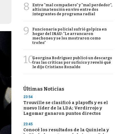
8
Entre "mal compañero" y "mal perdedor",
altísima tensión en vivo entre dos
integrantes de programa radial
9
Funcionaria policial sufrió golpiza en
hogar del INAU: "Le arrancaron
mechones y se los mostraron como
trofeo"
10
Georgina Rodríguez publicó un descargo
tras las críticas por su físico y reveló qué
le dijo Cristiano Ronaldo
Últimas Noticias
23:54
Trouville se clasificó a playoffs y es el
nuevo líder de la LDA; Verdirrojo y
Lagomar ganaron puntos directos
23:45
Conocé los resultados de la Quiniela y