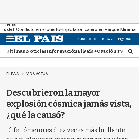
Tema
s del
Conflicto en el puerto
Explotaron cajero en Parque Miramar
día:
Suscribite al 50% OFF
Ingresar
M
e
Últimas Noticias
Información
El País +
Ovación
TV Show
n
M
u
o
s
t
EL PAÍS
VIDA ACTUAL
r
a
Descubrieron la mayor
r
b
explosión cósmica jamás vista,
�
s
¿qué la causó?
q
u
e
El fenómeno es diez veces más brillante
d