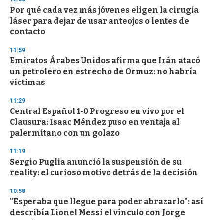
s
Por qué cada vez más jóvenes eligen la cirugía
láser para dejar de usar anteojos o lentes de
contacto
11:59
Emiratos Árabes Unidos afirma que Irán atacó
un petrolero en estrecho de Ormuz: no habría
víctimas
11:29
Central Español 1-0 Progreso en vivo por el
Clausura: Isaac Méndez puso en ventaja al
palermitano con un golazo
11:19
Sergio Puglia anunció la suspensión de su
reality: el curioso motivo detrás de la decisión
10:58
"Esperaba que llegue para poder abrazarlo": así
describía Lionel Messi el vínculo con Jorge