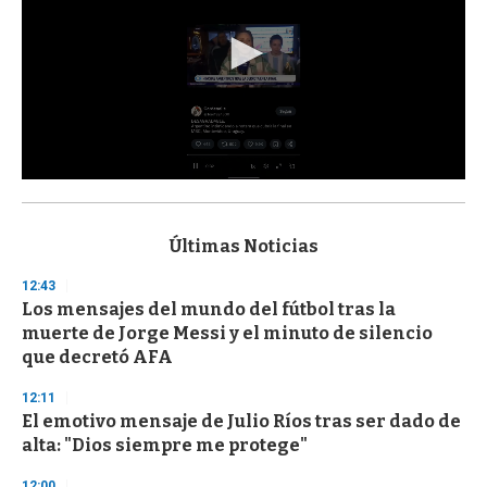
0
s
e
c
Últimas Noticias
o
n
12:43
d
Los mensajes del mundo del fútbol tras la
s
o
muerte de Jorge Messi y el minuto de silencio
f
que decretó AFA
3
3
s
12:11
e
El emotivo mensaje de Julio Ríos tras ser dado de
c
alta: "Dios siempre me protege"
o
n
d
12:00