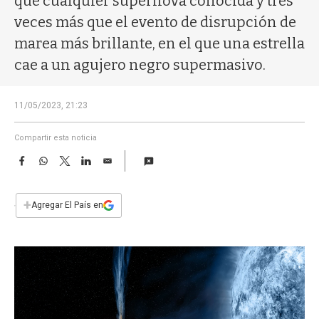
que cualquier supernova conocida y tres
a
veces más que el evento de disrupción de
marea más brillante, en el que una estrella
cae a un agujero negro supermasivo.
11/05/2023, 21:23
Compartir esta noticia
F
W
T
L
E
a
h
w
i
m
c
a
i
n
a
e
t
t
k
i
+
Agregar El País en
b
s
t
e
l
o
A
e
d
o
p
r
I
k
p
n