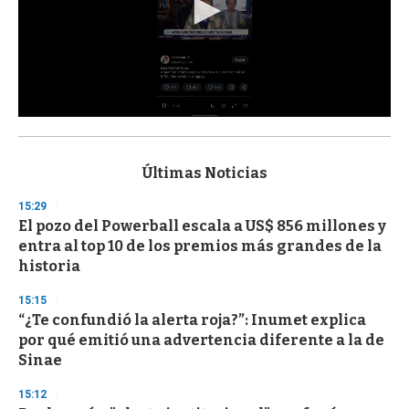
0
s
e
c
Últimas Noticias
o
n
15:29
d
El pozo del Powerball escala a US$ 856 millones y
s
o
entra al top 10 de los premios más grandes de la
f
historia
3
3
s
15:15
e
“¿Te confundió la alerta roja?”: Inumet explica
c
por qué emitió una advertencia diferente a la de
o
n
Sinae
d
s
15:12