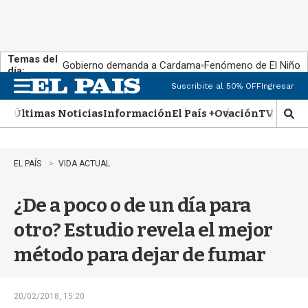
Temas del
Gobierno demanda a Cardama
Fenómeno de El Niño
día:
Suscribite al 50% OFF
Ingresar
M
e
Últimas Noticias
Información
El País +
Ovación
TV Show
n
M
u
o
s
t
EL PAÍS
VIDA ACTUAL
r
a
¿De a poco o de un día para
r
b
otro? Estudio revela el mejor
�
s
método para dejar de fumar
q
u
e
d
20/02/2018, 15:20