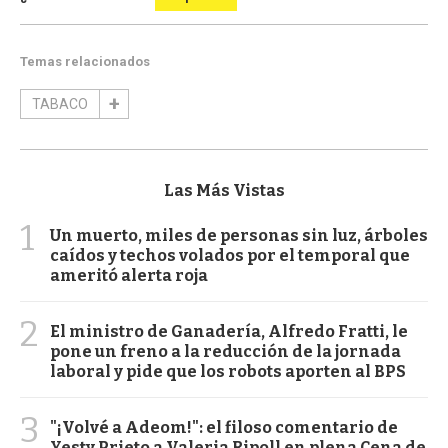
Temas relacionados
TABACO
Las Más Vistas
1
Un muerto, miles de personas sin luz, árboles
caídos y techos volados por el temporal que
ameritó alerta roja
2
El ministro de Ganadería, Alfredo Fratti, le
pone un freno a la reducción de la jornada
laboral y pide que los robots aporten al BPS
3
"¡Volvé a Adeom!": el filoso comentario de
Yesty Prieto a Valeria Ripoll en plena Cena de