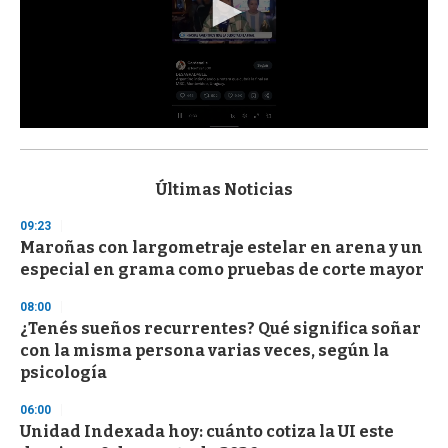
0
s
e
c
Últimas Noticias
o
n
09:23
d
Maroñas con largometraje estelar en arena y un
s
o
especial en grama como pruebas de corte mayor
f
3
08:00
3
s
¿Tenés sueños recurrentes? Qué significa soñar
e
con la misma persona varias veces, según la
c
psicología
o
n
d
06:00
s
Unidad Indexada hoy: cuánto cotiza la UI este