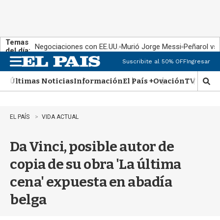
Temas
Negociaciones con EE.UU.
Murió Jorge Messi
Peñarol vs
del día:
Suscribite al 50% OFF
Ingresar
M
e
Últimas Noticias
Información
El País +
Ovación
TV Show
n
M
u
o
s
t
EL PAÍS
VIDA ACTUAL
r
a
Da Vinci, posible autor de
r
b
copia de su obra 'La última
�
s
cena' expuesta en abadía
q
u
belga
e
d