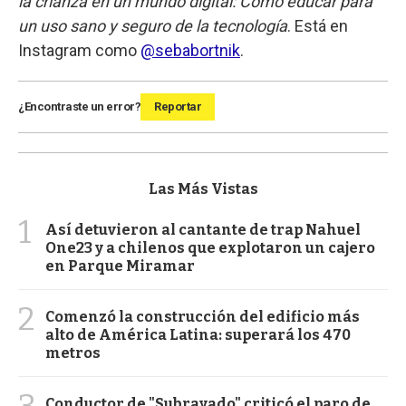
la crianza en un mundo digital: Cómo educar para
un uso sano y seguro de la tecnología
. Está en
Instagram como
@sebabortnik
.
¿Encontraste un error?
Reportar
Las Más Vistas
1
Así detuvieron al cantante de trap Nahuel
One23 y a chilenos que explotaron un cajero
en Parque Miramar
2
Comenzó la construcción del edificio más
alto de América Latina: superará los 470
metros
Conductor de "Subrayado" criticó el paro de