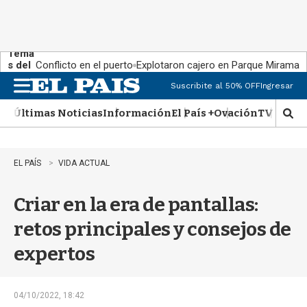
Tema
s del
Conflicto en el puerto
Explotaron cajero en Parque Miramar
día:
Suscribite al 50% OFF
Ingresar
M
e
Últimas Noticias
Información
El País +
Ovación
TV Show
n
M
u
o
s
t
EL PAÍS
VIDA ACTUAL
r
a
Criar en la era de pantallas:
r
b
retos principales y consejos de
�
s
expertos
q
u
e
d
04/10/2022, 18:42