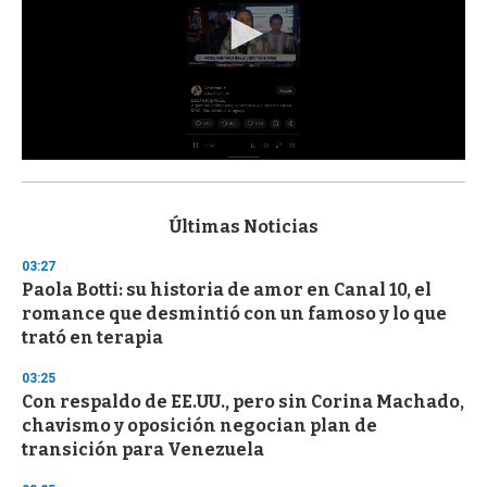
0
s
e
c
Últimas Noticias
o
n
03:27
d
Paola Botti: su historia de amor en Canal 10, el
s
o
romance que desmintió con un famoso y lo que
f
trató en terapia
3
3
s
03:25
e
Con respaldo de EE.UU., pero sin Corina Machado,
c
chavismo y oposición negocian plan de
o
n
transición para Venezuela
d
s