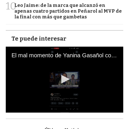
10
Leo Jaime: de la marca que alcanzó en
apenas cuatro partidos en Peñarol al MVP de
la final con más que gambetas
Te puede interesar
El mal momento de Yanina Gasañol con un hincha argentino en "Subrayado"
0
s
e
c