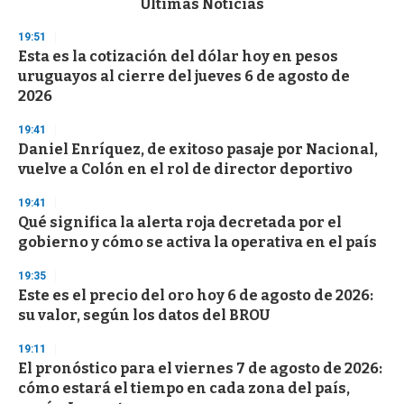
Últimas Noticias
o
n
19:51
d
Esta es la cotización del dólar hoy en pesos
s
o
uruguayos al cierre del jueves 6 de agosto de
f
2026
3
3
s
19:41
e
Daniel Enríquez, de exitoso pasaje por Nacional,
c
vuelve a Colón en el rol de director deportivo
o
n
d
19:41
s
Qué significa la alerta roja decretada por el
gobierno y cómo se activa la operativa en el país
19:35
Este es el precio del oro hoy 6 de agosto de 2026:
su valor, según los datos del BROU
19:11
El pronóstico para el viernes 7 de agosto de 2026:
cómo estará el tiempo en cada zona del país,