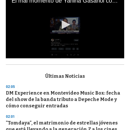
El mal momento de Yanina Gasañol con un hincha argentino en "Subrayado"
0
s
e
c
Últimas Noticias
o
n
02:05
d
DM Experience en Montevideo Music Box: fecha
s
o
del show de la banda tributo a Depeche Mode y
f
cómo conseguir entradas
3
3
s
02:01
e
"Tomdaya", el matrimonio de estrellas jóvenes
c
que está llevando a la generación Z a los cines
o