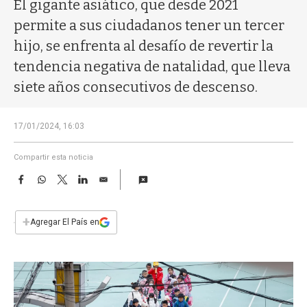
a
El gigante asiático, que desde 2021
permite a sus ciudadanos tener un tercer
hijo, se enfrenta al desafío de revertir la
tendencia negativa de natalidad, que lleva
siete años consecutivos de descenso.
17/01/2024, 16:03
Compartir esta noticia
F
W
T
L
E
a
h
w
i
m
c
a
i
n
a
e
t
t
k
i
+
Agregar El País en
b
s
t
e
l
o
A
e
d
o
p
r
I
k
p
n