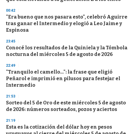
n
d
00:42
s
"Era bueno que nos pasara esto", celebró Aguirre
tras ganar el Intermedio y elogió a Leo Jaime y
Espinosa
23:45
Conocé los resultados de la Quiniela y la Tómbola
nocturna del miércoles 5 de agosto de 2026
22:49
"Tranquilo el camello...": la frase que eligió
Peñarol e imprimió en pilusos para festejar el
Intermedio
21:53
Sorteo del 5 de Oro de este miércoles 5 de agosto
de 2026: números sorteados, pozos y aciertos
21:19
Esta es la cotización del dólar hoy en pesos
uruguayos al cierre del miércoles 5 de agosto de