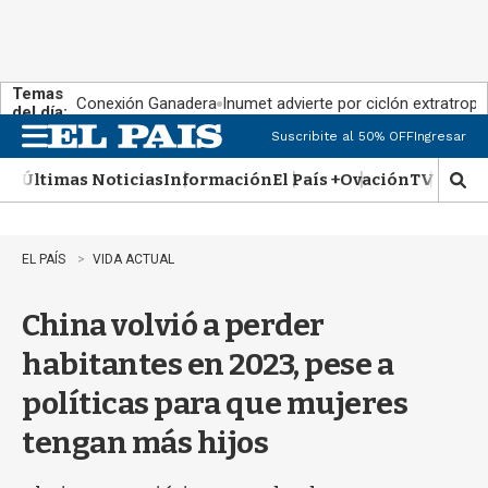
Temas
Conexión Ganadera
Inumet advierte por ciclón extratropi
del día:
Suscribite al 50% OFF
Ingresar
M
e
Últimas Noticias
Información
El País +
Ovación
TV Show
n
M
u
o
s
t
EL PAÍS
VIDA ACTUAL
r
a
China volvió a perder
r
b
habitantes en 2023, pese a
�
s
políticas para que mujeres
q
u
tengan más hijos
e
d