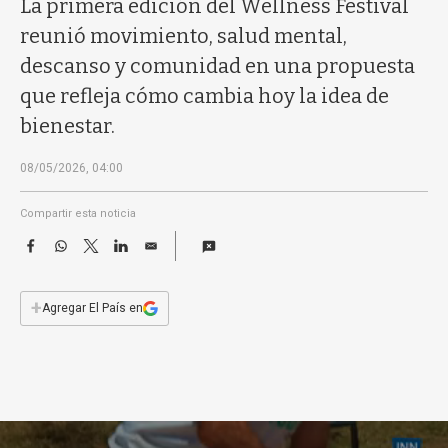
La primera edición del Wellness Festival
a
reunió movimiento, salud mental,
descanso y comunidad en una propuesta
que refleja cómo cambia hoy la idea de
bienestar.
08/05/2026, 04:00
Compartir esta noticia
F
W
T
L
E
a
h
w
i
m
c
a
i
n
a
e
t
t
k
i
+
Agregar El País en
b
s
t
e
l
o
A
e
d
o
p
r
I
k
p
n