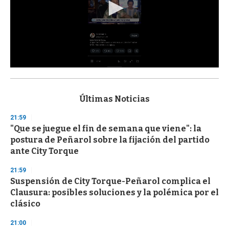
0
s
e
c
Últimas Noticias
o
n
21:59
d
"Que se juegue el fin de semana que viene": la
s
o
postura de Peñarol sobre la fijación del partido
f
ante City Torque
3
3
s
21:59
e
Suspensión de City Torque-Peñarol complica el
c
Clausura: posibles soluciones y la polémica por el
o
n
clásico
d
s
21:00