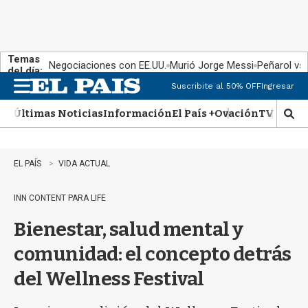
Temas
Negociaciones con EE.UU.
Murió Jorge Messi
Peñarol vs
del día:
Suscribite al 50% OFF
Ingresar
M
e
Últimas Noticias
Información
El País +
Ovación
TV Show
n
M
u
o
s
t
EL PAÍS
VIDA ACTUAL
r
a
INN CONTENT PARA LIFE
r
b
Bienestar, salud mental y
�
s
comunidad: el concepto detrás
q
u
del Wellness Festival
e
d