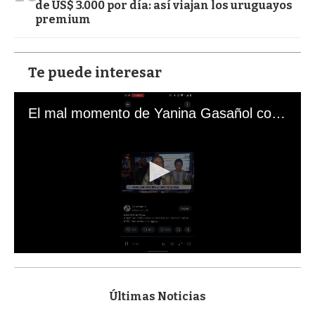
de US$ 3.000 por día: así viajan los uruguayos
premium
Te puede interesar
El mal momento de Yanina Gasañol con un hincha argentino en "Subrayado"
0
s
e
c
Últimas Noticias
o
n