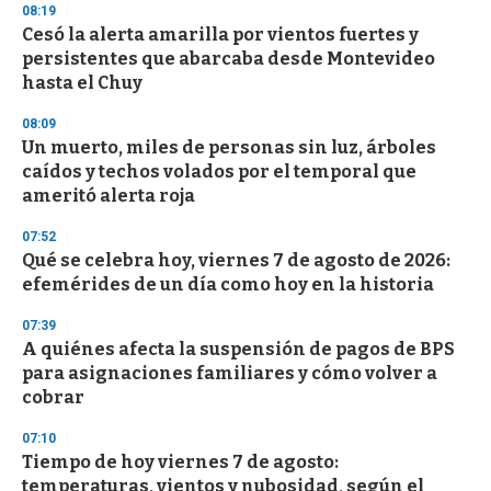
08:19
d
Cesó la alerta amarilla por vientos fuertes y
s
o
persistentes que abarcaba desde Montevideo
f
hasta el Chuy
3
3
s
08:09
e
Un muerto, miles de personas sin luz, árboles
c
caídos y techos volados por el temporal que
o
n
ameritó alerta roja
d
s
07:52
Qué se celebra hoy, viernes 7 de agosto de 2026:
efemérides de un día como hoy en la historia
07:39
A quiénes afecta la suspensión de pagos de BPS
para asignaciones familiares y cómo volver a
cobrar
07:10
Tiempo de hoy viernes 7 de agosto:
temperaturas, vientos y nubosidad, según el