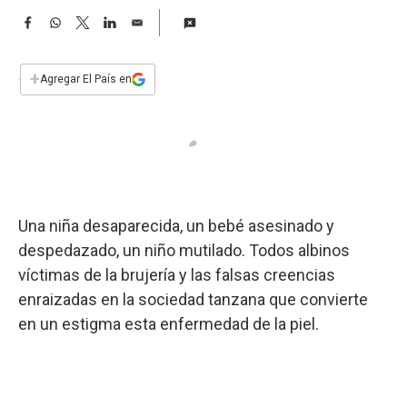
a
F
W
T
L
E
a
h
w
i
m
c
a
i
n
a
e
t
t
k
i
+
Agregar El País en
b
s
t
e
l
o
A
e
d
o
p
r
I
k
p
n
Una niña desaparecida, un bebé asesinado y
despedazado, un niño mutilado. Todos albinos
víctimas de la brujería y las falsas creencias
enraizadas en la sociedad tanzana que convierte
en un estigma esta enfermedad de la piel.