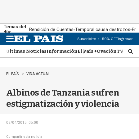
Temas del
Rendición de Cuentas
Temporal causa destrozos
En 
día:
Suscribite al 50% OFF
Ingresar
M
e
Últimas Noticias
Información
El País +
Ovación
TV Show
n
M
u
o
s
t
EL PAÍS
VIDA ACTUAL
r
a
Albinos de Tanzania sufren
r
b
estigmatización y violencia
�
s
q
u
09/04/2015, 05:00
e
d
Compartir esta noticia