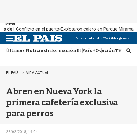
Tema
s del
Conflicto en el puerto
Explotaron cajero en Parque Miramar
día:
Suscribite al 50% OFF
Ingresar
M
e
Últimas Noticias
Información
El País +
Ovación
TV Show
n
M
u
o
s
t
EL PAÍS
VIDA ACTUAL
r
a
Abren en Nueva York la
r
b
primera cafetería exclusiva
�
s
para perros
q
u
e
d
22/02/2018, 16:04