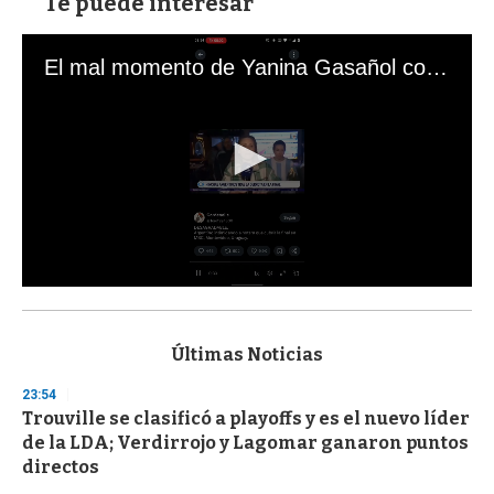
Te puede interesar
El mal momento de Yanina Gasañol con un hincha argentino en "Subrayado"
0
s
e
c
Últimas Noticias
o
n
23:54
d
Trouville se clasificó a playoffs y es el nuevo líder
s
o
de la LDA; Verdirrojo y Lagomar ganaron puntos
f
directos
3
3