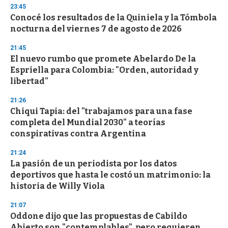
s
23:45
e
Conocé los resultados de la Quiniela y la Tómbola
c
nocturna del viernes 7 de agosto de 2026
o
n
d
21:45
s
El nuevo rumbo que promete Abelardo De la
Espriella para Colombia: "Orden, autoridad y
libertad"
21:26
Chiqui Tapia: del "trabajamos para una fase
completa del Mundial 2030" a teorías
conspirativas contra Argentina
21:24
La pasión de un periodista por los datos
deportivos que hasta le costó un matrimonio: la
historia de Willy Viola
21:07
Oddone dijo que las propuestas de Cabildo
Abierto son "contemplables", pero requieren