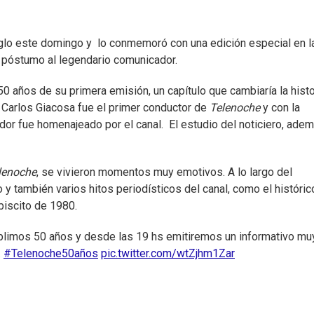
siglo este domingo y lo conmemoró con una edición especial en l
je póstumo al legendario comunicador.
0 años de su primera emisión, un capítulo que cambiaría la histo
. Carlos Giacosa fue el primer conductor de
Telenoche
y con la
dor fue homenajeado por el canal. El estudio del noticiero, adem
lenoche
, se vivieron momentos muy emotivos. A lo largo del
 y también varios hitos periodísticos del canal, como el históric
biscito de 1980.
plimos 50 años y desde las 19 hs emitiremos un informativo mu
.
#Telenoche50años
pic.twitter.com/wtZjhm1Zar