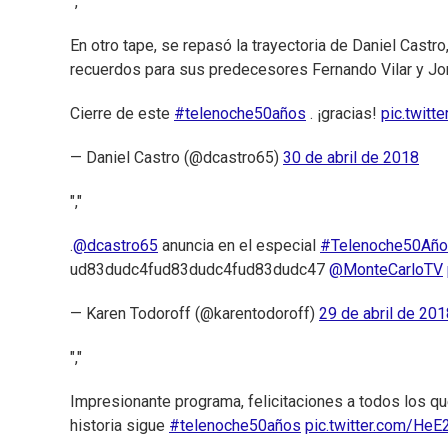
","
En otro tape, se repasó la trayectoria de Daniel Castro
recuerdos para sus predecesores Fernando Vilar y Jo
Cierre de este
#telenoche50años
. ¡gracias!
pic.twit
— Daniel Castro (@dcastro65)
30 de abril de 2018
","
.
@dcastro65
anuncia en el especial
#Telenoche50Añ
ud83dudc4fud83dudc4fud83dudc47
@MonteCarloTV
— Karen Todoroff (@karentodoroff)
29 de abril de 201
","
Impresionante programa, felicitaciones a todos los qu
historia sigue
#telenoche50años
pic.twitter.com/He