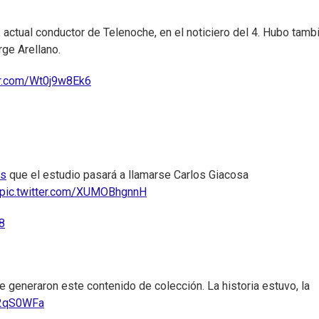
, actual conductor de Telenoche, en el noticiero del 4. Hubo tamb
rge Arellano.
ter.com/Wt0j9w8Ek6
os
que el estudio pasará a llamarse Carlos Giacosa
pic.twitter.com/XUMOBhgnnH
8
e generaron este contenido de colección. La historia estuvo, la
E2qS0WFa