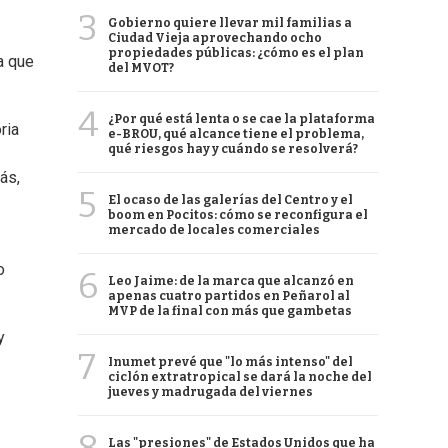
3
Gobierno quiere llevar mil familias a
Ciudad Vieja aprovechando ocho
propiedades públicas: ¿cómo es el plan
a que
del MVOT?
4
¿Por qué está lenta o se cae la plataforma
ria
e-BROU, qué alcance tiene el problema,
qué riesgos hay y cuándo se resolverá?
ás,
5
El ocaso de las galerías del Centro y el
boom en Pocitos: cómo se reconfigura el
mercado de locales comerciales
o
6
Leo Jaime: de la marca que alcanzó en
apenas cuatro partidos en Peñarol al
MVP de la final con más que gambetas
y
7
Inumet prevé que "lo más intenso" del
ciclón extratropical se dará la noche del
jueves y madrugada del viernes
Las "presiones" de Estados Unidos que ha