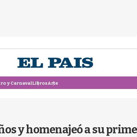
tro y Carnaval
Libros
Arte
ños y homenajeó a su prime