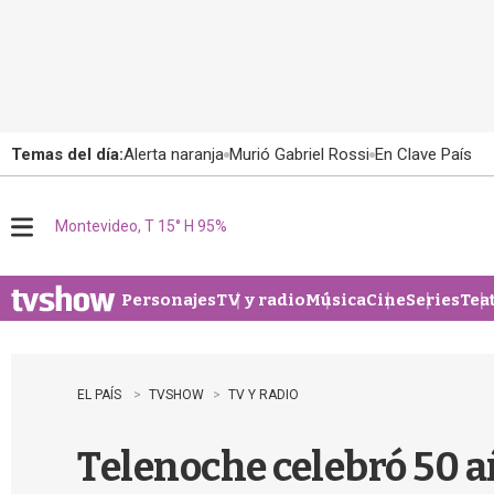
Temas del día:
Alerta naranja
Murió Gabriel Rossi
En Clave País
Montevideo, T 15° H 95%
M
e
n
u
Personajes
TV y radio
Música
Cine
Series
Tea
EL PAÍS
TVSHOW
TV Y RADIO
Telenoche celebró 50 a