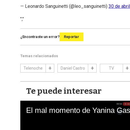
— Leonardo Sanguinetti (@leo_sanguinetti)
30 de abri
","
¿Encontraste un error?
Reportar
Temas relacionados
Telenoche
Daniel Castro
TV
Te puede interesar