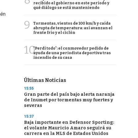
8
recibido el gobierno en este período y
qué diálogo se está manteniendo
ién
9
Tormentas, vientos de 100 km/h y caída
abrupta de temperatura: así avanzan el
frente frío y el ciclón
10
"Perdí todo": el conmovedor pedido de
ayuda de una periodista deportiva tras
incendio de su casa
Últimas Noticias
15:55
Gran parte del país bajo alerta naranja
de Inumet por tormentas muy fuertes y
severas
15:37
Baja importante en Defensor Sporting:
el volante Mauricio Amaro seguirá su
carrera en la MLS de Estados Unidos