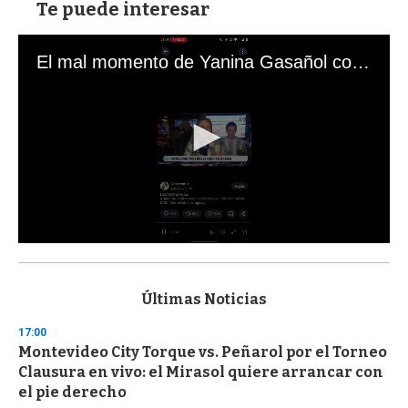
Te puede interesar
El mal momento de Yanina Gasañol con un hincha argentino en "Subrayado"
0
s
e
c
Últimas Noticias
o
n
17:00
d
Montevideo City Torque vs. Peñarol por el Torneo
s
o
Clausura en vivo: el Mirasol quiere arrancar con
f
el pie derecho
3