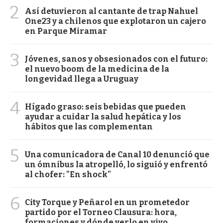
2
Así detuvieron al cantante de trap Nahuel
One23 y a chilenos que explotaron un cajero
en Parque Miramar
3
Jóvenes, sanos y obsesionados con el futuro:
el nuevo boom de la medicina de la
longevidad llega a Uruguay
4
Hígado graso: seis bebidas que pueden
ayudar a cuidar la salud hepática y los
hábitos que las complementan
5
Una comunicadora de Canal 10 denunció que
un ómnibus la atropelló, lo siguió y enfrentó
al chofer: "En shock"
6
City Torque y Peñarol en un prometedor
partido por el Torneo Clausura: hora,
formaciones y dónde verlo en vivo