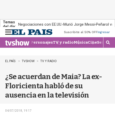
Temas
Negociaciones con EE.UU.
Murió Jorge Messi
Peñarol vs
del día:
Suscribite al 50% OFF
Ingresar
M
e
Personajes
TV y radio
Música
Cine
Series
Te
n
M
u
o
s
t
EL PAÍS
TVSHOW
TV Y RADIO
r
a
¿Se acuerdan de Maia? La ex-
r
b
Floricienta habló de su
�
s
ausencia en la televisión
q
u
e
d
04/07/2018, 19:17