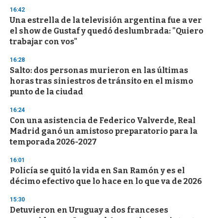
3
s
16:42
e
Una estrella de la televisión argentina fue a ver
c
el show de Gustaf y quedó deslumbrada: "Quiero
o
n
trabajar con vos"
d
s
16:28
Salto: dos personas murieron en las últimas
horas tras siniestros de tránsito en el mismo
punto de la ciudad
16:24
Con una asistencia de Federico Valverde, Real
Madrid ganó un amistoso preparatorio para la
temporada 2026-2027
16:01
Policía se quitó la vida en San Ramón y es el
décimo efectivo que lo hace en lo que va de 2026
15:30
Detuvieron en Uruguay a dos franceses