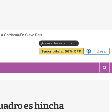
 a Cardama
En Clave País
Suscribite al 50% OFF
Ingresar
M
o
s
t
r
a
r
 cuadro es hincha
b
�