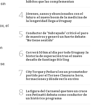
hábitos que las complementan
-sin
4
Jóvenes, sanos y obsesionados con el
futuro: el nuevo boom de la medicina de
e
la longevidad llega a Uruguay
ox, el
5
Conductor de "Subrayado" criticó el paro
de maestros y generó un fuerte debate:
"No tiene sentido"
on
6
Correrá 50 km al día por todo Uruguay: la
historia de superación tras el nuevo
desafío de Santiago Stirling
rse.
7
City Torque y Peñarol en un prometedor
partido por el Torneo Clausura: hora,
formaciones y dónde verlo en vivo
8
La figura del Carnaval que tuvo un cruce
con Petinatti debuta como conductor de
un histórico programa