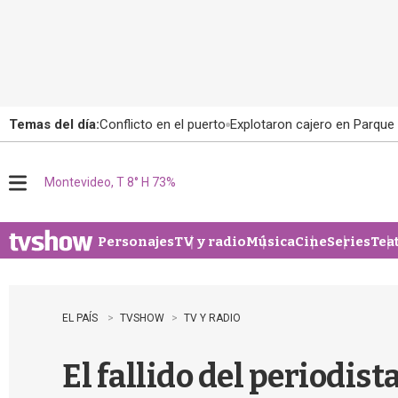
Temas del día:
Conflicto en el puerto
Explotaron cajero en Parque
Montevideo, T 8° H 73%
M
e
n
u
Personajes
TV y radio
Música
Cine
Series
Tea
EL PAÍS
TVSHOW
TV Y RADIO
El fallido del periodist