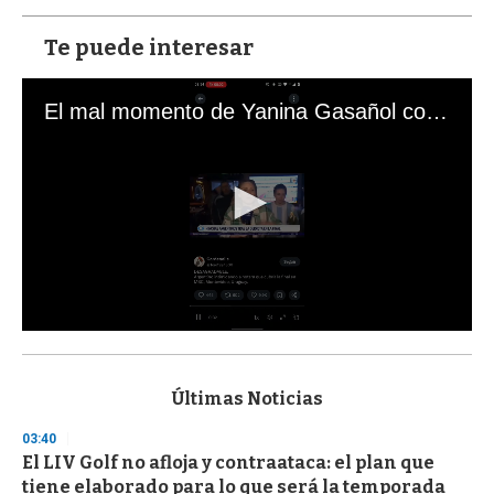
Te puede interesar
El mal momento de Yanina Gasañol con un hincha argentino en "Subrayado"
0
s
e
c
Últimas Noticias
o
n
03:40
d
El LIV Golf no afloja y contraataca: el plan que
s
o
tiene elaborado para lo que será la temporada