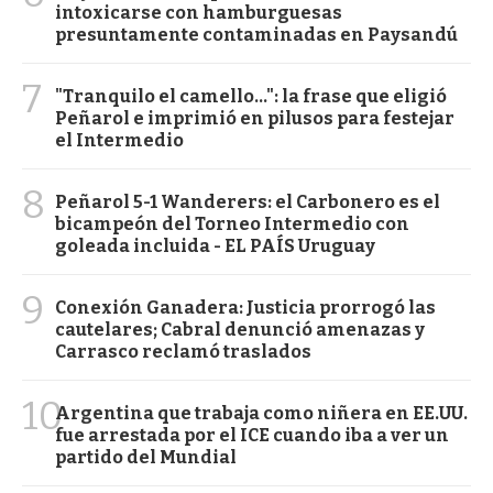
intoxicarse con hamburguesas
presuntamente contaminadas en Paysandú
7
"Tranquilo el camello...": la frase que eligió
Peñarol e imprimió en pilusos para festejar
el Intermedio
8
Peñarol 5-1 Wanderers: el Carbonero es el
bicampeón del Torneo Intermedio con
goleada incluida - EL PAÍS Uruguay
9
Conexión Ganadera: Justicia prorrogó las
cautelares; Cabral denunció amenazas y
Carrasco reclamó traslados
10
Argentina que trabaja como niñera en EE.UU.
fue arrestada por el ICE cuando iba a ver un
partido del Mundial