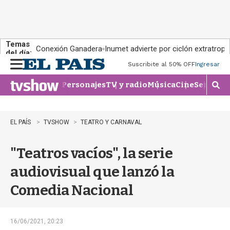
Temas
Conexión Ganadera
Inumet advierte por ciclón extratropi
del día:
Suscribite al 50% OFF
Ingresar
M
e
Personajes
TV y radio
Música
Cine
Series
Te
n
M
u
o
s
t
EL PAÍS
TVSHOW
TEATRO Y CARNAVAL
r
a
"Teatros vacíos", la serie
r
b
audiovisual que lanzó la
�
s
Comedia Nacional
q
u
e
d
16/06/2021, 20:23