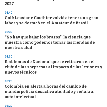
f
2027
3
3
s
03:40
e
Golf: Lousiane Gauthier volvió a tener una gran
c
labor y se destacó en el Amateur de Brasil
o
n
d
03:30
s
“No hay que bajar los brazos”: la ciencia que
muestra cómo podemos tomar las riendas de
nuestra salud
03:30
Emblemas de Nacional que se retiraron en el
club: de las sorpresas al impacto de las lesiones y
nuevos técnicos
03:25
Colombia en alerta a horas del cambio de
mando: policía desactiva atentado y señala al
auto intelectual
03:20