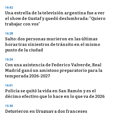
3
s
16:42
e
Una estrella de la televisión argentina fue a ver
c
el show de Gustaf y quedó deslumbrada: "Quiero
o
n
trabajar con vos"
d
s
16:28
Salto: dos personas murieron en las últimas
horas tras siniestros de tránsito en el mismo
punto de la ciudad
16:24
Con una asistencia de Federico Valverde, Real
Madrid ganó un amistoso preparatorio para la
temporada 2026-2027
16:01
Policía se quitó la vida en San Ramón y es el
décimo efectivo que lo hace en lo que va de 2026
15:30
Detuvieron en Uruguay a dos franceses