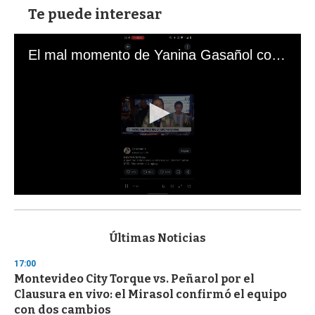
Te puede interesar
El mal momento de Yanina Gasañol con un hincha argentino en "Subrayado"
0
s
e
c
Últimas Noticias
o
n
17:00
d
Montevideo City Torque vs. Peñarol por el
s
o
Clausura en vivo: el Mirasol confirmó el equipo
f
con dos cambios
3