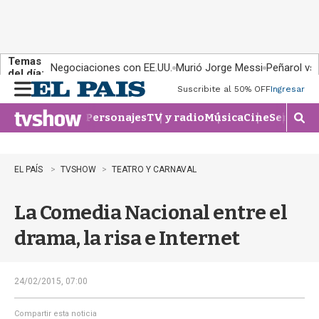
Temas
Negociaciones con EE.UU.
Murió Jorge Messi
Peñarol vs
del día:
Suscribite al 50% OFF
Ingresar
M
e
Personajes
TV y radio
Música
Cine
Series
Te
n
M
u
o
s
t
EL PAÍS
TVSHOW
TEATRO Y CARNAVAL
r
a
La Comedia Nacional entre el
r
b
drama, la risa e Internet
�
s
q
u
24/02/2015, 07:00
e
d
Compartir esta noticia