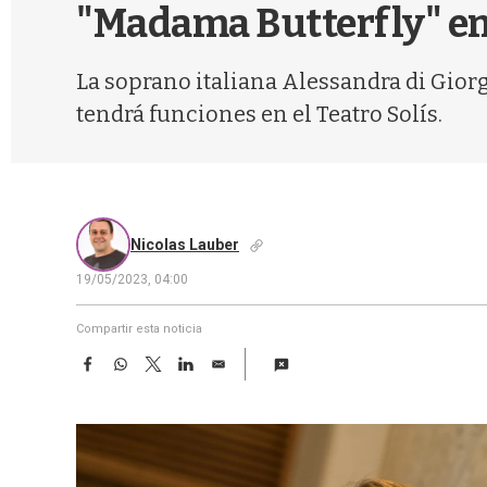
"Madama Butterfly" en 
La soprano italiana Alessandra di Giorg
tendrá funciones en el Teatro Solís.
Nicolas Lauber
19/05/2023, 04:00
Compartir esta noticia
F
W
T
L
E
a
h
w
i
m
c
a
i
n
a
e
t
t
k
i
b
s
t
e
l
o
A
e
d