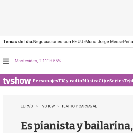
Temas del día:
Negociaciones con EE.UU.
Murió Jorge Messi
Peña
Montevideo, T 11° H 55%
M
e
n
u
Personajes
TV y radio
Música
Cine
Series
Tea
EL PAÍS
TVSHOW
TEATRO Y CARNAVAL
Es pianista y bailarina