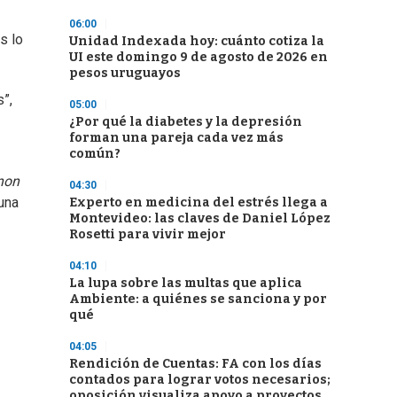
06:00
s lo
Unidad Indexada hoy: cuánto cotiza la
UI este domingo 9 de agosto de 2026 en
pesos uruguayos
”,
05:00
¿Por qué la diabetes y la depresión
forman una pareja cada vez más
común?
non
04:30
 una
Experto en medicina del estrés llega a
Montevideo: las claves de Daniel López
Rosetti para vivir mejor
04:10
La lupa sobre las multas que aplica
Ambiente: a quiénes se sanciona y por
qué
04:05
Rendición de Cuentas: FA con los días
contados para lograr votos necesarios;
oposición visualiza apoyo a proyectos