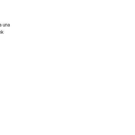
a una
nk