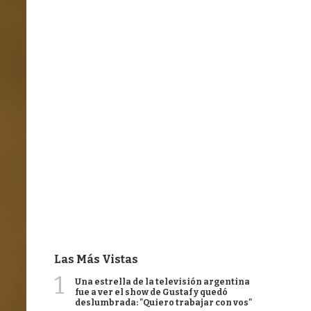
Las Más Vistas
1
Una estrella de la televisión argentina
fue a ver el show de Gustaf y quedó
deslumbrada: "Quiero trabajar con vos"