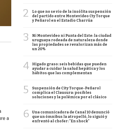
2
Lo que no se vio de la insólita suspensión
del partido entre Montevideo Cty Torque
y Peñarol en el Estadio Charrúa
3
Ni Montevideo ni Punta del Este: la ciudad
uruguaya rodeada de naturaleza donde
las propiedades se revalorizan más de
un 20%
4
Hígado graso: seis bebidas que pueden
ayudar a cuidar la salud hepática y los
hábitos que las complementan
5
Suspensión de City Torque-Peñarol
complica el Clausura: posibles
soluciones y la polémica por el clásico
6
a
Una comunicadora de Canal 10 denunció
que un ómnibus la atropelló, lo siguió y
pre a
enfrentó al chofer: "En shock"