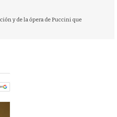
s
q
u
e
ción y de la ópera de Puccini que
d
a
 en