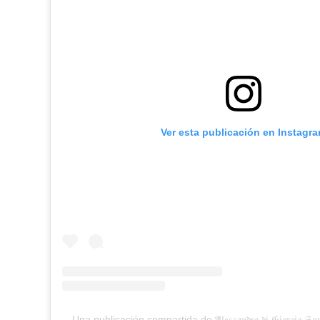
Ver esta publicación en Instagr
Una publicación compartida de 𝔄𝔩𝔢𝔰𝔰𝔞𝔫𝔡𝔯𝔞 𝔡𝔦 𝔊𝔦𝔬𝔯𝔤𝔦𝔬 