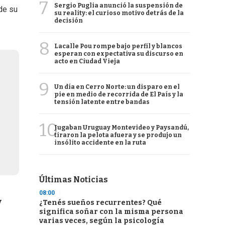
7
Sergio Puglia anunció la suspensión de
de su
su reality: el curioso motivo detrás de la
decisión
8
Lacalle Pou rompe bajo perfil y blancos
esperan con expectativa su discurso en
acto en Ciudad Vieja
9
Un día en Cerro Norte: un disparo en el
pie en medio de recorrida de El País y la
tensión latente entre bandas
10
Jugaban Uruguay Montevideo y Paysandú,
tiraron la pelota afuera y se produjo un
insólito accidente en la ruta
Últimas Noticias
08:00
y
¿Tenés sueños recurrentes? Qué
significa soñar con la misma persona
varias veces, según la psicología