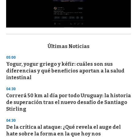
0
s
e
c
Últimas Noticias
o
n
05:00
d
Yogur, yogur griego y kéfir: cuáles son sus
s
o
diferencias y qué beneficios aportan a la salud
f
intestinal
3
3
s
04:30
e
Correrá 50 km al día por todo Uruguay: la historia
c
de superación tras el nuevo desafío de Santiago
o
n
Stirling
d
s
04:30
De la crítica al ataque: ¿Qué revela el auge del
hate sobre la forma en la que hoy nos