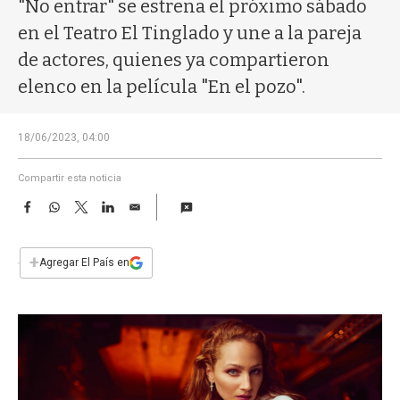
a
"No entrar" se estrena el próximo sábado
en el Teatro El Tinglado y une a la pareja
de actores, quienes ya compartieron
elenco en la película "En el pozo".
18/06/2023, 04:00
Compartir esta noticia
F
W
T
L
E
a
h
w
i
m
c
a
i
n
a
e
t
t
k
i
+
Agregar El País en
b
s
t
e
l
o
A
e
d
o
p
r
I
k
p
n