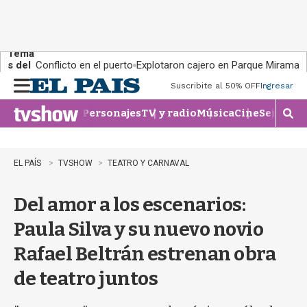
Tema
s del
Conflicto en el puerto
Explotaron cajero en Parque Miramar
día:
Suscribite al 50% OFF
Ingresar
M
e
Personajes
TV y radio
Música
Cine
Series
Te
n
M
u
o
s
t
EL PAÍS
TVSHOW
TEATRO Y CARNAVAL
r
a
Del amor a los escenarios:
r
b
Paula Silva y su nuevo novio
�
s
Rafael Beltrán estrenan obra
q
u
de teatro juntos
e
d