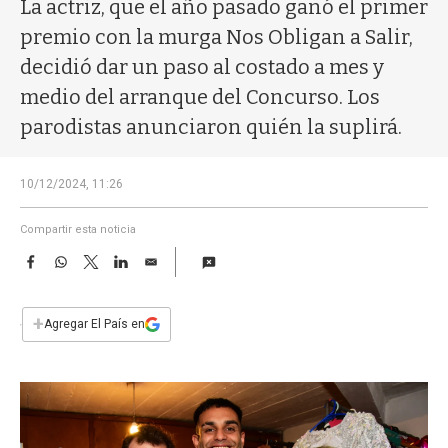
a
La actriz, que el año pasado ganó el primer
premio con la murga Nos Obligan a Salir,
decidió dar un paso al costado a mes y
medio del arranque del Concurso. Los
parodistas anunciaron quién la suplirá.
10/12/2024, 11:26
Compartir esta noticia
F
W
T
L
E
a
h
w
i
m
c
a
i
n
a
e
t
t
k
i
+
Agregar El País en
b
s
t
e
l
o
A
e
d
o
p
r
I
k
p
n