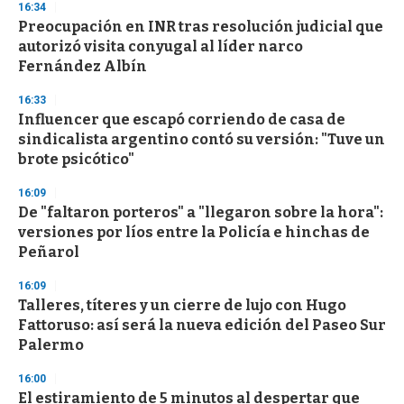
16:34
d
Preocupación en INR tras resolución judicial que
s
o
autorizó visita conyugal al líder narco
f
Fernández Albín
3
3
s
16:33
e
Influencer que escapó corriendo de casa de
c
sindicalista argentino contó su versión: "Tuve un
o
n
brote psicótico"
d
s
16:09
De "faltaron porteros" a "llegaron sobre la hora":
versiones por líos entre la Policía e hinchas de
Peñarol
16:09
Talleres, títeres y un cierre de lujo con Hugo
Fattoruso: así será la nueva edición del Paseo Sur
Palermo
16:00
El estiramiento de 5 minutos al despertar que