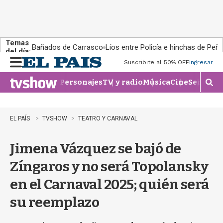
Temas
Bañados de Carrasco
Líos entre Policía e hinchas de Peña
del día:
Suscribite al 50% OFF
Ingresar
M
e
Personajes
TV y radio
Música
Cine
Series
Te
n
M
u
o
s
t
EL PAÍS
TVSHOW
TEATRO Y CARNAVAL
r
a
Jimena Vázquez se bajó de
r
b
Zíngaros y no será Topolansky
�
s
en el Carnaval 2025; quién será
q
u
su reemplazo
e
d