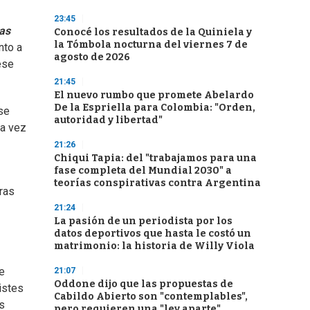
23:45
as
Conocé los resultados de la Quiniela y
la Tómbola nocturna del viernes 7 de
nto a
agosto de 2026
ese
21:45
El nuevo rumbo que promete Abelardo
De la Espriella para Colombia: "Orden,
 se
autoridad y libertad"
ta vez
21:26
Chiqui Tapia: del "trabajamos para una
fase completa del Mundial 2030" a
teorías conspirativas contra Argentina
ras
21:24
La pasión de un periodista por los
datos deportivos que hasta le costó un
matrimonio: la historia de Willy Viola
re
21:07
Oddone dijo que las propuestas de
istes
Cabildo Abierto son "contemplables",
s
pero requieren una "ley aparte"