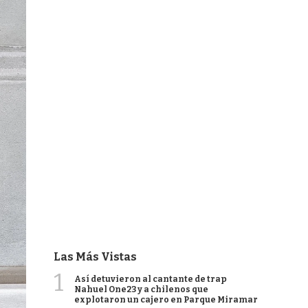
Las Más Vistas
1
Así detuvieron al cantante de trap
Nahuel One23 y a chilenos que
explotaron un cajero en Parque Miramar