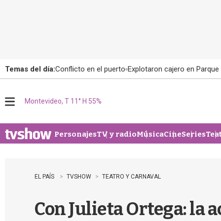
Temas del día:
Conflicto en el puerto
Explotaron cajero en Parque
Montevideo, T 11° H 55%
M
e
n
u
Personajes
TV y radio
Música
Cine
Series
Tea
EL PAÍS
TVSHOW
TEATRO Y CARNAVAL
Con Julieta Ortega: la a