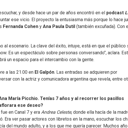
escuchar, y desde hace un par de años encontró en el
podcast
L
untar ese vicio. El proyecto la entusiasma más porque lo hace ju
as
Fernanda Cohen
y
Ana Paula Dutil
(también excuñada). Con 
 al escenario. La clave del éxito, intuye, está en que el público
ow. Es un espectáculo sobre personas conversando", aclara. Es
rá un espacio para el intercambio con la gente.
re a las 21.00 en
El Galpón
. Las entradas se adquieren por
rsar con la actriz y comunicadora argentina que revela, entre ot
na María Picchio. Tenías 7 años y al recorrer los pasillos
 aflorara ese deseo?
 fue en Canal 7 y era
Andrea Celeste
, donde ella hacía de la mad
só. Era ver pasar actores con libretos en la mano, escuchar los ch
cía del mundo adulto, y a los que me quería parecer. Muchos año