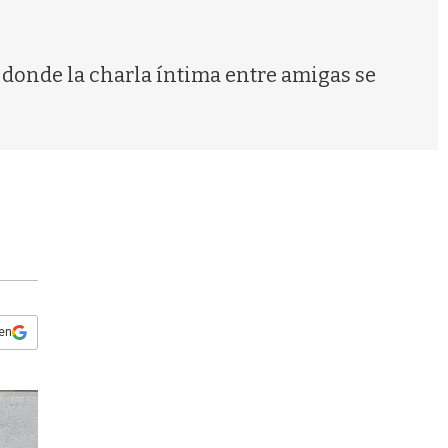
s
q
u
e
 donde la charla íntima entre amigas se
d
a
 en