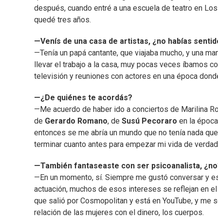
después, cuando entré a una escuela de teatro en Los
quedé tres años.
—Venís de una casa de artistas, ¿no habías sentid
—Tenía un papá cantante, que viajaba mucho, y una mamá
llevar el trabajo a la casa, muy pocas veces íbamos c
televisión y reuniones con actores en una época dond
—¿De quiénes te acordás?
—Me acuerdo de haber ido a conciertos de Marilina Ro
de
Gerardo Romano
, de
Susú Pecoraro
en la époc
entonces se me abría un mundo que no tenía nada que v
terminar cuanto antes para empezar mi vida de verdad, 
—También fantaseaste con ser psicoanalista, ¿no
—En un momento, sí. Siempre me gustó conversar y esc
actuación, muchos de esos intereses se reflejan en e
que salió por Cosmopolitan y está en YouTube, y me s
relación de las mujeres con el dinero, los cuerpos.