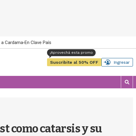
 a Cardama
En Clave País
Suscribite al 50% OFF
Ingresar
M
o
s
t
r
a
r
ast como catarsis y su
b
�