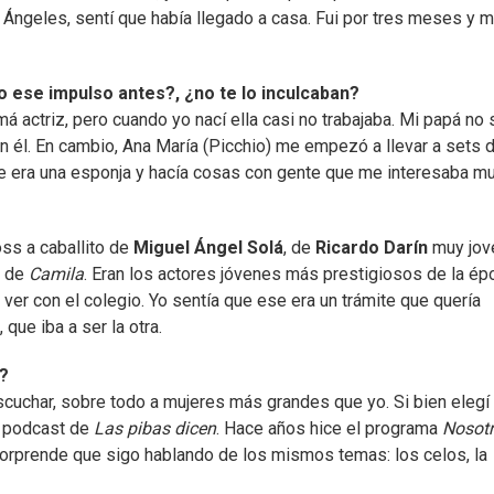
 Ángeles, sentí que había llegado a casa. Fui por tres meses y 
o ese impulso antes?, ¿no te lo inculcaban?
 actriz, pero cuando yo nací ella casi no trabajaba. Mi papá no 
on él. En cambio, Ana María (Picchio) me empezó a llevar a sets 
e era una esponja y hacía cosas con gente que me interesaba m
ss a caballito de
Miguel Ángel Solá
, de
Ricardo Darín
muy jov
a de
Camila
. Eran los actores jóvenes más prestigiosos de la ép
er con el colegio. Yo sentía que ese era un trámite que quería
que iba a ser la otra.
?
uchar, sobre todo a mujeres más grandes que yo. Si bien elegí 
l podcast de
Las pibas dicen
. Hace años hice el programa
Nosot
orprende que sigo hablando de los mismos temas: los celos, la