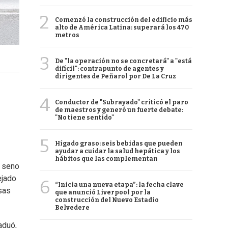
2
Comenzó la construcción del edificio más
alto de América Latina: superará los 470
metros
3
De "la operación no se concretará" a "está
difícil": contrapunto de agentes y
dirigentes de Peñarol por De La Cruz
4
Conductor de "Subrayado" criticó el paro
de maestros y generó un fuerte debate:
"No tiene sentido"
5
Hígado graso: seis bebidas que pueden
ayudar a cuidar la salud hepática y los
hábitos que las complementan
l seno
ejado
6
“Inicia una nueva etapa”: la fecha clave
sas
que anunció Liverpool por la
construcción del Nuevo Estadio
Belvedere
aduó,