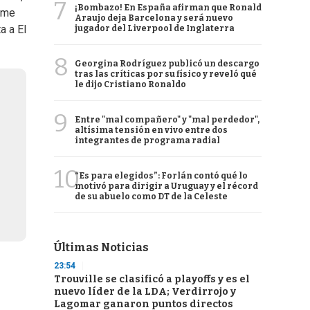
7
¡Bombazo! En España afirman que Ronald
y me
Araujo deja Barcelona y será nuevo
a a El
jugador del Liverpool de Inglaterra
8
Georgina Rodríguez publicó un descargo
tras las críticas por su físico y reveló qué
le dijo Cristiano Ronaldo
9
Entre "mal compañero" y "mal perdedor",
altísima tensión en vivo entre dos
integrantes de programa radial
10
“Es para elegidos”: Forlán contó qué lo
motivó para dirigir a Uruguay y el récord
de su abuelo como DT de la Celeste
Últimas Noticias
23:54
Trouville se clasificó a playoffs y es el
nuevo líder de la LDA; Verdirrojo y
Lagomar ganaron puntos directos