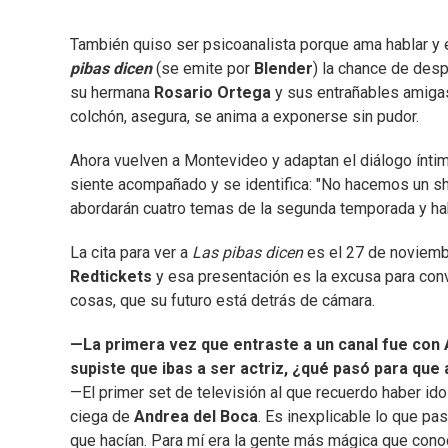
También quiso ser psicoanalista porque ama hablar y 
pibas dicen
(se emite por
Blender
) la chance de desp
su hermana
Rosario Ortega
y sus entrañables amig
colchón, asegura, se anima a exponerse sin pudor.
Ahora vuelven a Montevideo y adaptan el diálogo íntimo
siente acompañado y se identifica: "No hacemos un sh
abordarán cuatro temas de la segunda temporada y hab
La cita para ver a
Las pibas dicen
es el 27 de noviemb
Redtickets
y esa presentación es la excusa para conve
cosas, que su futuro está detrás de cámara.
—La primera vez que entraste a un canal fue con A
supiste que ibas a ser actriz, ¿qué pasó para que
—El primer set de televisión al que recuerdo haber ido
ciega de
Andrea del Boca
. Es inexplicable lo que pa
que hacían. Para mí era la gente más mágica que cono