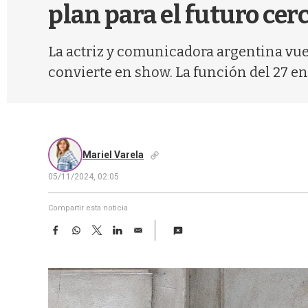
plan para el futuro cer
La actriz y comunicadora argentina vue
convierte en show. La función del 27 en 
Mariel Varela
05/11/2024, 02:05
Compartir esta noticia
F
W
T
L
E
a
h
w
i
m
c
a
i
n
a
e
t
t
k
i
b
s
t
e
l
o
A
e
d