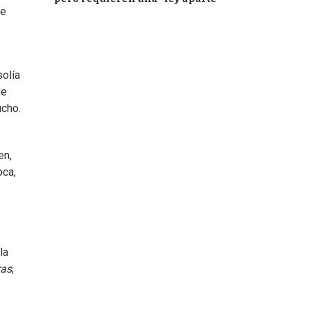
me
solía
de
ucho.
en,
oca,
la
ras
,