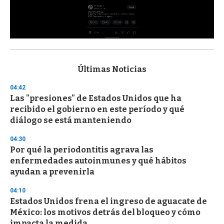
0
s
e
c
Últimas Noticias
o
n
04:42
d
Las "presiones" de Estados Unidos que ha
s
o
recibido el gobierno en este período y qué
f
diálogo se está manteniendo
3
3
s
04:30
e
Por qué la periodontitis agrava las
c
enfermedades autoinmunes y qué hábitos
o
n
ayudan a prevenirla
d
s
04:10
Estados Unidos frena el ingreso de aguacate de
México: los motivos detrás del bloqueo y cómo
impacta la medida