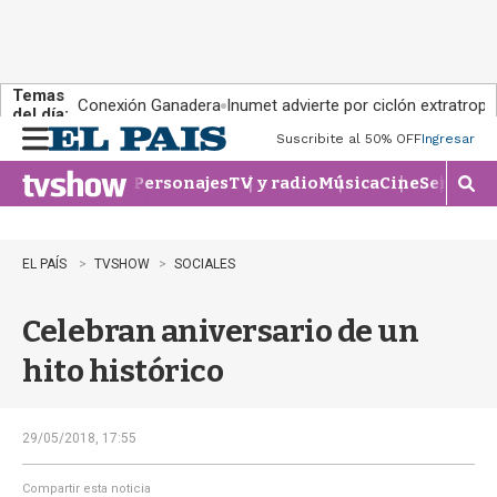
Temas
Conexión Ganadera
Inumet advierte por ciclón extratropi
del día:
Suscribite al 50% OFF
Ingresar
M
e
Personajes
TV y radio
Música
Cine
Series
Te
n
M
u
o
s
t
EL PAÍS
TVSHOW
SOCIALES
r
a
Celebran aniversario de un
r
b
hito histórico
�
s
q
u
29/05/2018, 17:55
e
d
Compartir esta noticia