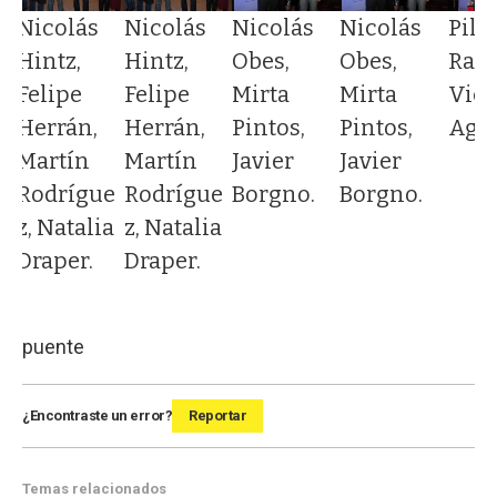
Nicolás
Nicolás
Nicolás
Nicolás
Pila
Hintz,
Hintz,
Obes,
Obes,
Ramí
,
Felipe
Felipe
Mirta
Mirta
Vict
a
Herrán,
Herrán,
Pintos,
Pintos,
Agui
Martín
Martín
Javier
Javier
Rodrígue
Rodrígue
Borgno.
Borgno.
.
z, Natalia
z, Natalia
Draper.
Draper.
puente
¿Encontraste un error?
Reportar
Temas relacionados