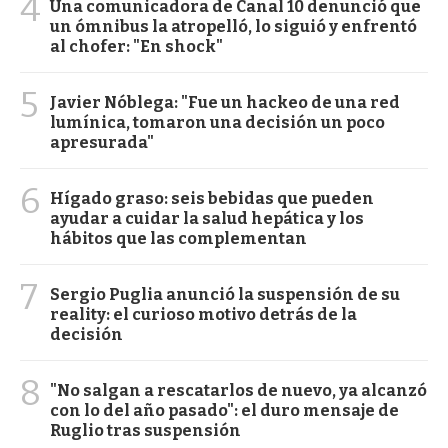
4
Una comunicadora de Canal 10 denunció que
un ómnibus la atropelló, lo siguió y enfrentó
al chofer: "En shock"
5
Javier Nóblega: "Fue un hackeo de una red
lumínica, tomaron una decisión un poco
apresurada"
6
Hígado graso: seis bebidas que pueden
ayudar a cuidar la salud hepática y los
hábitos que las complementan
7
Sergio Puglia anunció la suspensión de su
reality: el curioso motivo detrás de la
decisión
8
"No salgan a rescatarlos de nuevo, ya alcanzó
con lo del año pasado": el duro mensaje de
Ruglio tras suspensión