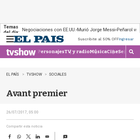
Temas
Negociaciones con EE.UU.
Murió Jorge Messi
Peñarol vs
del día:
Suscribite al 50% OFF
Ingresar
M
e
Personajes
TV y radio
Música
Cine
Series
Te
n
M
u
o
s
t
EL PAÍS
TVSHOW
SOCIALES
r
a
Avant premier
r
b
�
s
26/07/2017, 05:00
q
u
Compartir esta noticia
e
F
W
T
L
E
d