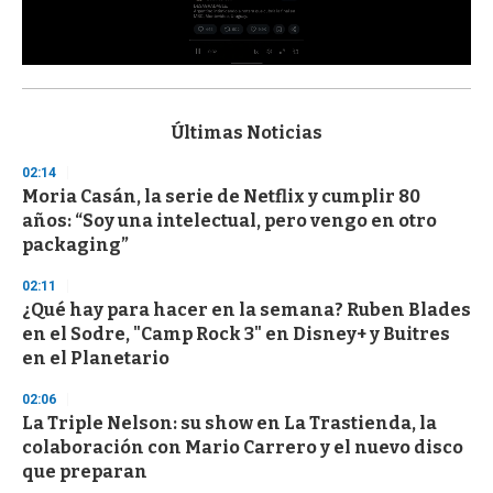
0
s
e
c
Últimas Noticias
o
n
02:14
d
Moria Casán, la serie de Netflix y cumplir 80
s
o
años: “Soy una intelectual, pero vengo en otro
f
packaging”
3
3
s
02:11
e
¿Qué hay para hacer en la semana? Ruben Blades
c
en el Sodre, "Camp Rock 3" en Disney+ y Buitres
o
n
en el Planetario
d
s
02:06
La Triple Nelson: su show en La Trastienda, la
colaboración con Mario Carrero y el nuevo disco
que preparan