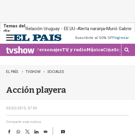
Temas del
Relación Uruguay - EE.UU.
Alerta naranja
Murió Gabriel 
día:
Suscribite al 50% OFF
Ingresar
M
e
Personajes
TV y radio
Música
Cine
Series
Te
n
M
u
o
s
t
EL PAÍS
TVSHOW
SOCIALES
r
a
Acción playera
r
b
�
s
03/02/2015, 07:00
q
u
Compartir esta noticia
e
F
W
T
L
E
d