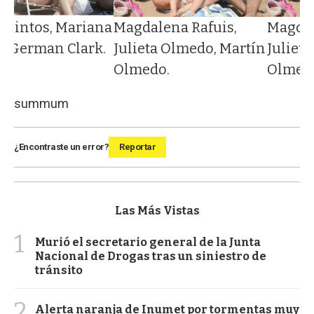
a Pintos, Mariana
Magdalena Rafuis,
Magdal
o, German Clark.
Julieta Olmedo, Martín
Juliet
Olmedo.
Olmed
summum
¿Encontraste un error?
Reportar
Las Más Vistas
1
Murió el secretario general de la Junta
Nacional de Drogas tras un siniestro de
tránsito
2
Alerta naranja de Inumet por tormentas muy