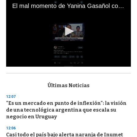
El mal momento de Yanina Gasañol con un hincha argentino en "Subrayado"
0
s
e
c
Últimas Noticias
o
n
12:07
d
"Es un mercado en punto de inflexión": la visión
s
o
de una tecnológica argentina que escala su
f
negocio en Uruguay
3
3
s
12:06
e
Casi todo el país bajo alerta naranja de Inumet