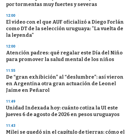
c
por tormentas muy fuertes y severas
o
n
d
12:00
s
El video con el que AUF oficializó a Diego Forlán
como DT de la selección uruguaya: "La vuelta de
la leyenda"
12:00
Atención padres: qué regalar este Día del Niño
para promover la salud mental de los niños
11:55
De “gran exhibición” al “deslumbre”: así vieron
en Argentina otra gran actuación de Leonel
Jaime en Peñarol
11:49
Unidad Indexada hoy: cuánto cotiza la UI este
jueves 6 de agosto de 2026 en pesos uruguayos
11:43
Milei se quedó sin el capítulo de tierras: cómo el