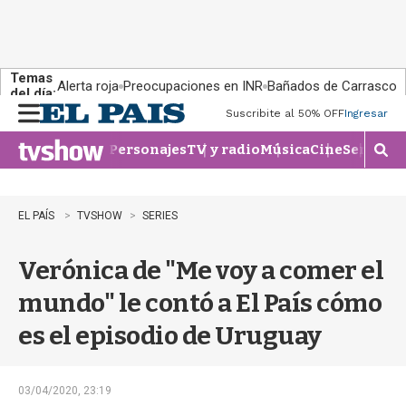
Temas
Alerta roja
Preocupaciones en INR
Bañados de Carrasco
del día:
Suscribite al 50% OFF
Ingresar
M
e
Personajes
TV y radio
Música
Cine
Series
Te
n
M
u
o
s
t
EL PAÍS
TVSHOW
SERIES
r
a
Verónica de "Me voy a comer el
r
b
mundo" le contó a El País cómo
�
s
es el episodio de Uruguay
q
u
e
d
03/04/2020, 23:19