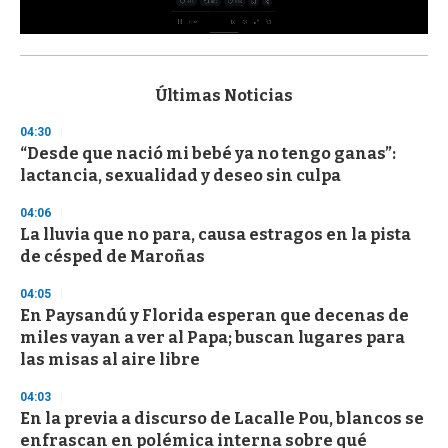
0
s
e
c
Últimas Noticias
o
n
04:30
d
“Desde que nació mi bebé ya no tengo ganas”:
s
o
lactancia, sexualidad y deseo sin culpa
f
3
04:06
3
s
La lluvia que no para, causa estragos en la pista
e
de césped de Maroñas
c
o
04:05
n
d
En Paysandú y Florida esperan que decenas de
s
miles vayan a ver al Papa; buscan lugares para
las misas al aire libre
04:03
En la previa a discurso de Lacalle Pou, blancos se
enfrascan en polémica interna sobre qué