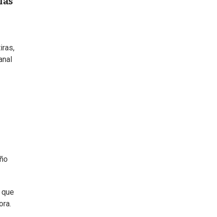
las
iras,
anal
año
e que
ora.