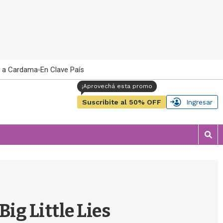
 a Cardama
En Clave País
Suscribite al 50% OFF
Ingresar
M
o
s
t
r
a
r
ig Little Lies
b
�