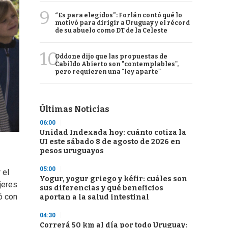
9
“Es para elegidos”: Forlán contó qué lo
motivó para dirigir a Uruguay y el récord
de su abuelo como DT de la Celeste
10
Oddone dijo que las propuestas de
Cabildo Abierto son "contemplables",
pero requieren una "ley aparte"
Últimas Noticias
06:00
Unidad Indexada hoy: cuánto cotiza la
UI este sábado 8 de agosto de 2026 en
pesos uruguayos
05:00
 el
Yogur, yogur griego y kéfir: cuáles son
ujeres
sus diferencias y qué beneficios
ó con
aportan a la salud intestinal
04:30
Correrá 50 km al día por todo Uruguay: