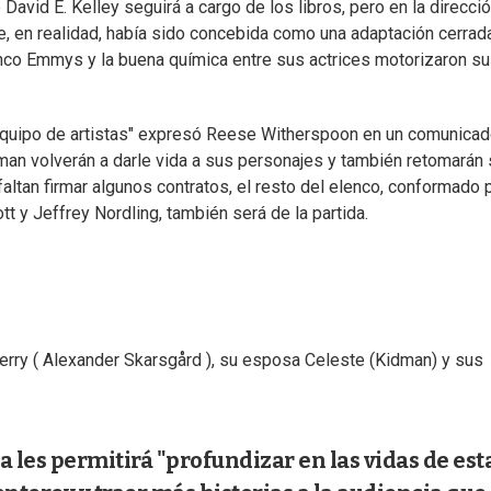
avid E. Kelley seguirá a cargo de los libros, pero en la direcci
e, en realidad, había sido concebida como una adaptación cerrad
cinco Emmys y la buena química entre sus actrices motorizaron su
 equipo de artistas" expresó Reese Witherspoon en un comunicad
an volverán a darle vida a sus personajes y también retomarán 
altan firmar algunos contratos, el resto del elenco, conformado 
t y Jeffrey Nordling, también será de la partida.
rry ( Alexander Skarsgård ), su esposa Celeste (Kidman) y sus
les permitirá "profundizar en las vidas de est