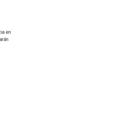
ia en
arán