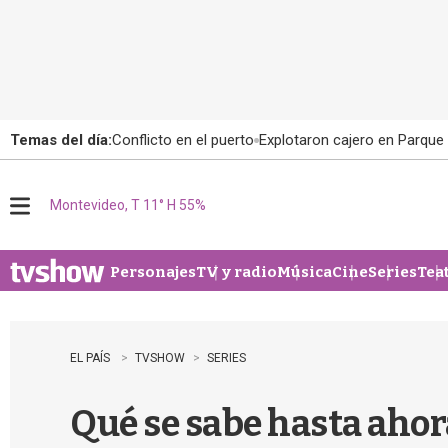
Temas del día:
Conflicto en el puerto
Explotaron cajero en Parque
Montevideo, T 11° H 55%
M
e
n
u
Personajes
TV y radio
Música
Cine
Series
Tea
EL PAÍS
TVSHOW
SERIES
Qué se sabe hasta ahora