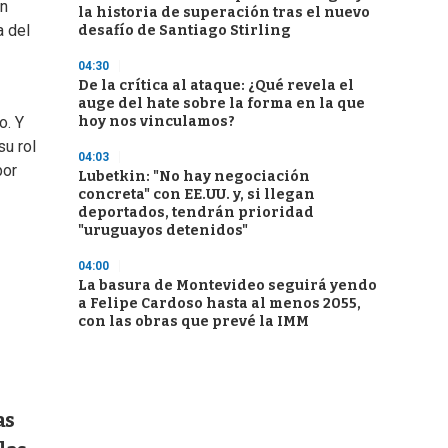
ón
la historia de superación tras el nuevo
a del
desafío de Santiago Stirling
04:30
De la crítica al ataque: ¿Qué revela el
auge del hate sobre la forma en la que
hoy nos vinculamos?
o. Y
su rol
04:03
por
Lubetkin: "No hay negociación
concreta" con EE.UU. y, si llegan
deportados, tendrán prioridad
"uruguayos detenidos"
04:00
La basura de Montevideo seguirá yendo
a Felipe Cardoso hasta al menos 2055,
con las obras que prevé la IMM
as