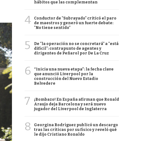
hábitos que las complementan
4
Conductor de "Subrayado" criticó el paro
de maestros y generó un fuerte debate:
"No tiene sentido"
5
De "la operación no se concretará" a "está
difícil": contrapunto de agentes y
dirigentes de Peñarol por De La Cruz
6
“Inicia una nueva etapa”: la fecha clave
que anunció Liverpool por la
construcción del Nuevo Estadio
Belvedere
7
¡Bombazo! En España afirman que Ronald
Araujo deja Barcelona y será nuevo
jugador del Liverpool de Inglaterra
8
Georgina Rodríguez publicó un descargo
tras las críticas por su físico y reveló qué
le dijo Cristiano Ronaldo