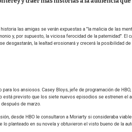
nterey y traer más historias a la audiencia que 
historia las amigas se verán expuestas a "la malicia de las ment
monio y, por supuesto, la viciosa ferocidad de la paternidad". El c
se desgastarán, la lealtad erosionará y crecerá la posibilidad de
o para los ansiosos. Casey Bloys, jefe de programación de HBO,
no está previsto que los siete nuevos episodios se estrenen el 
én después de marzo.
isión, desde HBO le consultaron a Moriarty si consideraba viabl
e lo planteado en su novela y obtuvieron el visto bueno de la aut