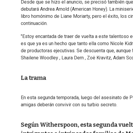
Desde que se hizo el anuncio, se precisó también que D
debutará Andrea Arnold (American Honey). La miniseri
libro homónimo de Liane Moriarty, pero el éxito, los 
continuación.
"Estoy encantada de traer de vuelta a este talentoso
es que ya es un hecho que tanto ella como Nicole Kidm
de productoras ejecutivas. Se descuenta que, aunque f
Shailene Woodley , Laura Dern , Zoë Kravitz, Adam Scot
La trama
En esta segunda temporada, luego del asesinato de Pe
amigas deberán convivir con su turbio secreto.
Según Witherspoon, esta segunda vuelta 