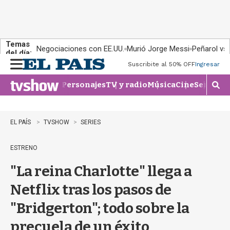
Temas
Negociaciones con EE.UU.
Murió Jorge Messi
Peñarol vs
del día:
Suscribite al 50% OFF
Ingresar
M
e
Personajes
TV y radio
Música
Cine
Series
Te
n
M
u
o
s
t
EL PAÍS
TVSHOW
SERIES
r
a
ESTRENO
r
b
"La reina Charlotte" llega a
�
s
Netflix tras los pasos de
q
u
"Bridgerton"; todo sobre la
e
d
precuela de un éxito