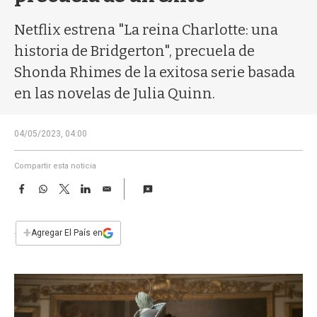
a
Netflix estrena "La reina Charlotte: una
historia de Bridgerton", precuela de
Shonda Rhimes de la exitosa serie basada
en las novelas de Julia Quinn.
04/05/2023, 04:00
Compartir esta noticia
F
W
T
L
E
a
h
w
i
m
c
a
i
n
a
e
t
t
k
i
+
Agregar El País en
b
s
t
e
l
o
A
e
d
o
p
r
I
k
p
n