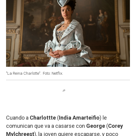
"La Reina Charlotte".
Foto: Netflix.
Cuando a
Charlottte
(
India Amarteifio
) le
comunican que va a casarse con
George
(
Corey
Mylchreest
), la joven quiere escaparse, y poco