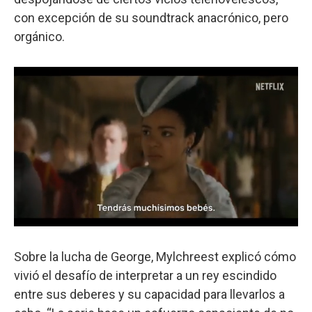
con excepción de su soundtrack anacrónico, pero
orgánico.
0
o
f
Sobre la lucha de George, Mylchreest explicó cómo
2
vivió el desafío de interpretar a un rey escindido
m
i
entre sus deberes y su capacidad para llevarlos a
n
u