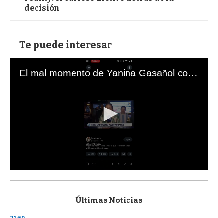
decisión
Te puede interesar
El mal momento de Yanina Gasañol con un hincha argentino en "Subrayado"
0
s
e
c
Últimas Noticias
o
n
21:59