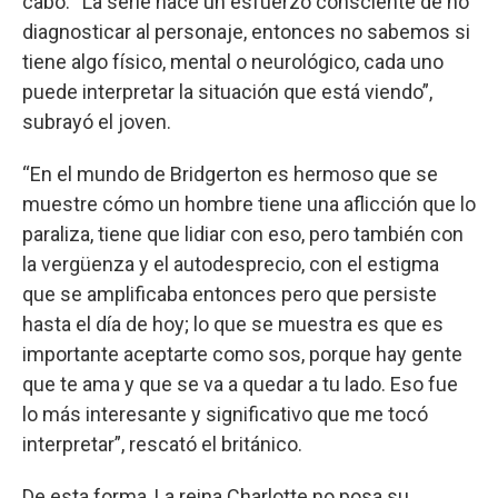
cabo. “La serie hace un esfuerzo consciente de no
t
diagnosticar al personaje, entonces no sabemos si
e
s
tiene algo físico, mental o neurológico, cada uno
,
5
puede interpretar la situación que está viendo”,
4
s
subrayó el joven.
e
c
“En el mundo de Bridgerton es hermoso que se
o
n
muestre cómo un hombre tiene una aflicción que lo
d
s
paraliza, tiene que lidiar con eso, pero también con
la vergüenza y el autodesprecio, con el estigma
que se amplificaba entonces pero que persiste
hasta el día de hoy; lo que se muestra es que es
importante aceptarte como sos, porque hay gente
que te ama y que se va a quedar a tu lado. Eso fue
lo más interesante y significativo que me tocó
interpretar”, rescató el británico.
De esta forma, La reina Charlotte no posa su