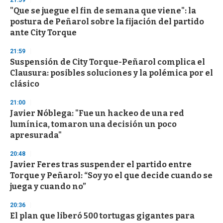
d
"Que se juegue el fin de semana que viene": la
s
o
postura de Peñarol sobre la fijación del partido
f
ante City Torque
3
3
s
21:59
e
Suspensión de City Torque-Peñarol complica el
c
Clausura: posibles soluciones y la polémica por el
o
n
clásico
d
s
21:00
Javier Nóblega: "Fue un hackeo de una red
lumínica, tomaron una decisión un poco
apresurada"
20:48
Javier Feres tras suspender el partido entre
Torque y Peñarol: “Soy yo el que decide cuando se
juega y cuando no”
20:36
El plan que liberó 500 tortugas gigantes para