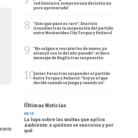
7
red lumínica, tomaron una decisión un
poco apresurada"
8
“Esto que pasó es raro”: Evaristo
González tras la suspensión del partido
entre Montevideo City Torque y Peñarol
9
"No salgan a rescatarlos de nuevo, ya
alcanzó con lo del año pasado": el duro
mensaje de Ruglio tras suspensión
10
Javier Feres tras suspender el partido
entre Torque y Peñarol: “Soy yo el que
decide cuando se juega y cuando no”
Últimas Noticias
04:10
La lupa sobre las multas que aplica
Ambiente: a quiénes se sanciona y por
urante
qué