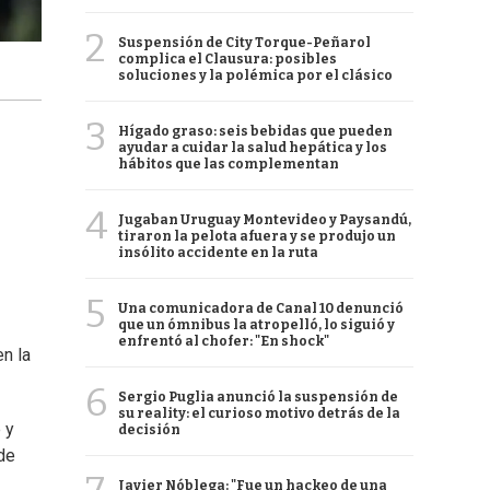
2
Suspensión de City Torque-Peñarol
complica el Clausura: posibles
soluciones y la polémica por el clásico
3
Hígado graso: seis bebidas que pueden
ayudar a cuidar la salud hepática y los
hábitos que las complementan
4
Jugaban Uruguay Montevideo y Paysandú,
tiraron la pelota afuera y se produjo un
insólito accidente en la ruta
5
Una comunicadora de Canal 10 denunció
que un ómnibus la atropelló, lo siguió y
enfrentó al chofer: "En shock"
en la
6
Sergio Puglia anunció la suspensión de
su reality: el curioso motivo detrás de la
 y
decisión
de
Javier Nóblega: "Fue un hackeo de una