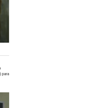
a
) para