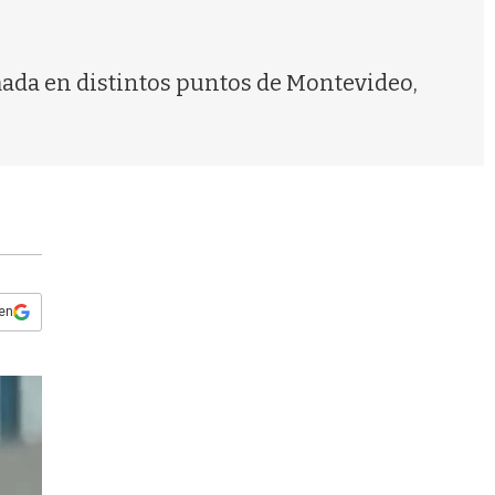
s
q
u
e
mada en distintos puntos de Montevideo,
d
a
 en