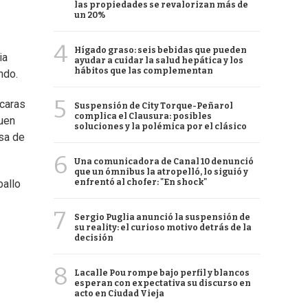
las propiedades se revalorizan más de
un 20%
4
Hígado graso: seis bebidas que pueden
ia
ayudar a cuidar la salud hepática y los
hábitos que las complementan
ondo.
5
 caras
Suspensión de City Torque-Peñarol
complica el Clausura: posibles
buen
soluciones y la polémica por el clásico
osa de
6
Una comunicadora de Canal 10 denunció
que un ómnibus la atropelló, lo siguió y
enfrentó al chofer: "En shock"
ballo
7
Sergio Puglia anunció la suspensión de
su reality: el curioso motivo detrás de la
decisión
8
Lacalle Pou rompe bajo perfil y blancos
esperan con expectativa su discurso en
acto en Ciudad Vieja