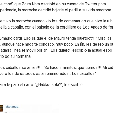
 casé" que Zaira Nara escribió en su cuenta de Twitter para
eriencia, la morocha decidió bajarle el perfil a su vida amorosa.
e tuvo la morocha cuando vio los de comentarios que hizo la rub
lla a caballo, con el paisaje de la cordillera de Los Andes de f
auroicardi. Eso sí, que el de Mauro tenga bluetooth"; "Mirá las
, aunque hace nada te conozco, muy poco. En fin, les deseo un 
garra línea el móvil por ahi! Los quiero", escribió la actual esp
vio de su hermana.
os caballos se aman!!! ¡¡¡Se hacen mimitos, qué tiernos!!! Mi ca
pero los de ustedes están enamorados... Los caballos".
a le paró el carro. "¿Hablás sola?", le escribió.