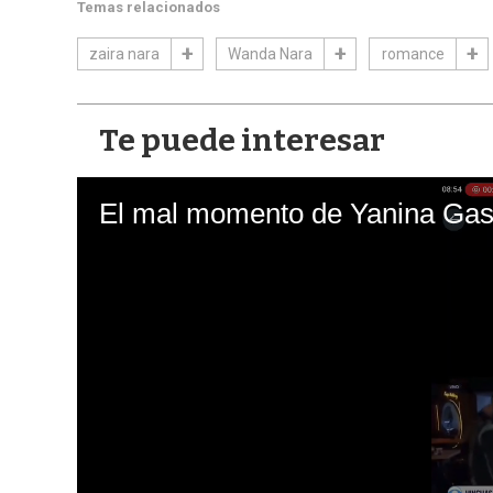
Temas relacionados
zaira nara
Wanda Nara
romance
Te puede interesar