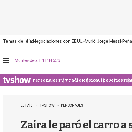
Temas del día:
Negociaciones con EE.UU.
Murió Jorge Messi
Peña
Montevideo, T 11° H 55%
M
e
n
u
Personajes
TV y radio
Música
Cine
Series
Tea
EL PAÍS
TVSHOW
PERSONAJES
Zaira le paró el carro 