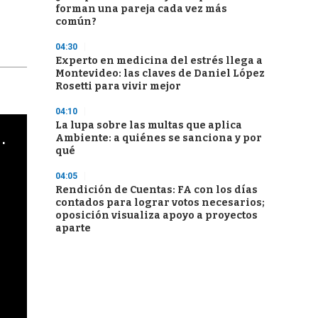
forman una pareja cada vez más
común?
04:30
Experto en medicina del estrés llega a
Montevideo: las claves de Daniel López
Rosetti para vivir mejor
04:10
La lupa sobre las multas que aplica
cha argentino en "Subrayado"
Ambiente: a quiénes se sanciona y por
qué
04:05
Rendición de Cuentas: FA con los días
contados para lograr votos necesarios;
oposición visualiza apoyo a proyectos
aparte