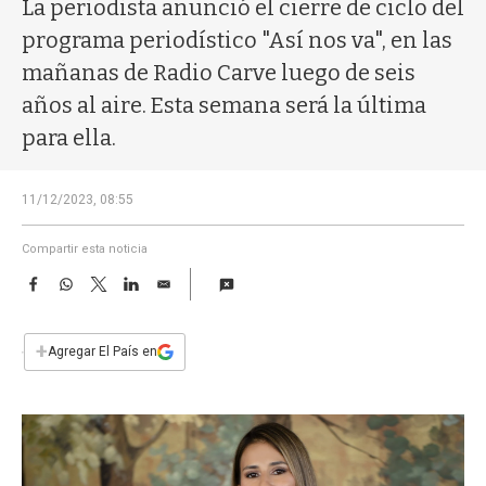
a
La periodista anunció el cierre de ciclo del
programa periodístico "Así nos va", en las
mañanas de Radio Carve luego de seis
años al aire. Esta semana será la última
para ella.
11/12/2023, 08:55
Compartir esta noticia
F
W
T
L
E
a
h
w
i
m
c
a
i
n
a
e
t
t
k
i
+
Agregar El País en
b
s
t
e
l
o
A
e
d
o
p
r
I
k
p
n