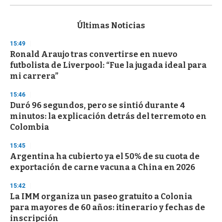
s
e
c
Últimas Noticias
o
n
15:49
d
Ronald Araujo tras convertirse en nuevo
s
o
futbolista de Liverpool: “Fue la jugada ideal para
f
mi carrera”
3
3
s
15:46
e
Duró 96 segundos, pero se sintió durante 4
c
minutos: la explicación detrás del terremoto en
o
n
Colombia
d
s
15:45
Argentina ha cubierto ya el 50% de su cuota de
exportación de carne vacuna a China en 2026
15:42
La IMM organiza un paseo gratuito a Colonia
para mayores de 60 años: itinerario y fechas de
inscripción