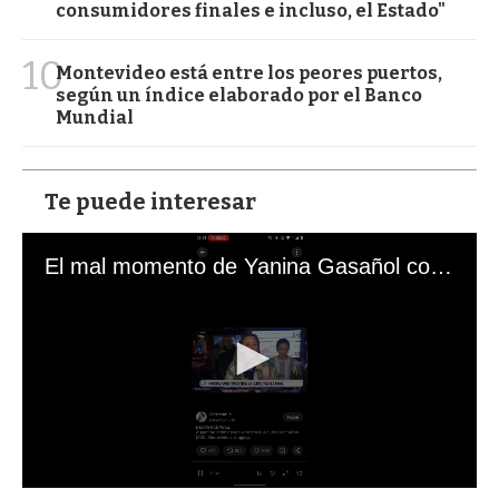
consumidores finales e incluso, el Estado"
10
Montevideo está entre los peores puertos,
según un índice elaborado por el Banco
Mundial
Te puede interesar
El mal momento de Yanina Gasañol con un hincha argentino en "Subrayado"
0