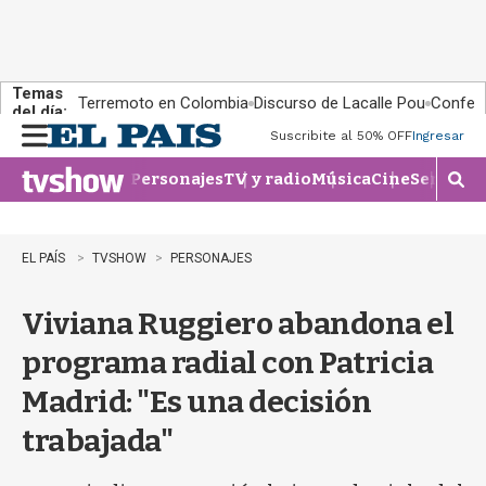
Temas
Terremoto en Colombia
Discurso de Lacalle Pou
Confere
del día:
Suscribite al 50% OFF
Ingresar
M
e
Personajes
TV y radio
Música
Cine
Series
Te
n
M
u
o
s
t
EL PAÍS
TVSHOW
PERSONAJES
r
a
Viviana Ruggiero abandona el
r
b
programa radial con Patricia
�
s
Madrid: "Es una decisión
q
u
trabajada"
e
d