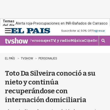
Temas
Alerta roja
Preocupaciones en INR
Bañados de Carrasco
del día:
Suscribite al 50% OFF
Ingresar
M
e
Personajes
TV y radio
Música
Cine
Series
Te
n
M
u
o
s
t
EL PAÍS
TVSHOW
PERSONAJES
r
a
Toto Da Silveira conoció a su
r
b
nieto y continúa
�
s
recuperándose con
q
u
internación domiciliaria
e
d