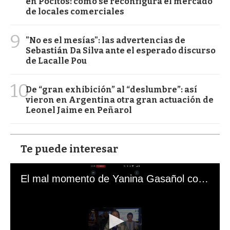
en Pocitos: cómo se reconfigura el mercado
de locales comerciales
9
"No es el mesías": las advertencias de
Sebastián Da Silva ante el esperado discurso
de Lacalle Pou
10
De “gran exhibición” al “deslumbre”: así
vieron en Argentina otra gran actuación de
Leonel Jaime en Peñarol
Te puede interesar
El mal momento de Yanina Gasañol con un hincha argentino en "Subrayado"