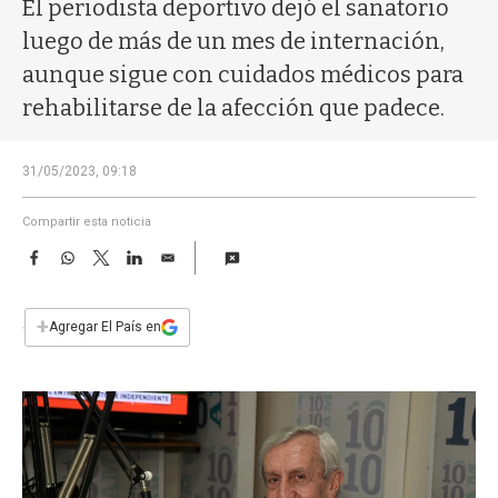
a
El periodista deportivo dejó el sanatorio
luego de más de un mes de internación,
aunque sigue con cuidados médicos para
rehabilitarse de la afección que padece.
31/05/2023, 09:18
Compartir esta noticia
F
W
T
L
E
a
h
w
i
m
c
a
i
n
a
e
t
t
k
i
+
Agregar El País en
b
s
t
e
l
o
A
e
d
o
p
r
I
k
p
n