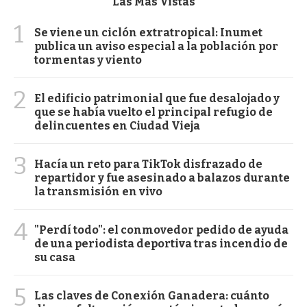
Las Más Vistas
1
Se viene un ciclón extratropical: Inumet
publica un aviso especial a la población por
tormentas y viento
2
El edificio patrimonial que fue desalojado y
que se había vuelto el principal refugio de
delincuentes en Ciudad Vieja
3
Hacía un reto para TikTok disfrazado de
repartidor y fue asesinado a balazos durante
la transmisión en vivo
4
"Perdí todo": el conmovedor pedido de ayuda
de una periodista deportiva tras incendio de
su casa
5
Las claves de Conexión Ganadera: cuánto