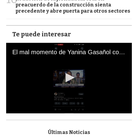
preacuerdo de la construcción sienta
precedente y abre puerta para otros sectores
Te puede interesar
El mal momento de Yanina Gasañol con un hincha argentino en "Subrayado"
0
s
e
c
Últimas Noticias
o