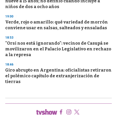
nueve a 15 años; no definió cuándo incluye a
niños de dos a ocho años
19:00
Verde, rojo o amarillo: qué variedad de morrón
conviene usar en salsas, salteados y ensaladas
18:53
"Orsi nos está ignorando": vecinos de Casupá se
movilizaron en el Palacio Legislativo en rechazo
a la represa
18:46
Giro abrupto en Argentina: oficialistas retiraron
el polémico capítulo de extranjerización de
tierras