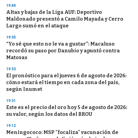
n
19:40
d
Altas y bajas de la Liga AUF: Deportivo
s
o
Maldonado presentó a Camilo Mayada y Cerro
f
Largo sumó en el ataque
3
3
s
19:35
e
“Yo sé que esto no le va a gustar”: Macaluso
c
recordó su paso por Danubio y apuntó contra
o
n
Matosas
d
s
19:33
El pronóstico para el jueves 6 de agosto de 2026:
cómo estará el tiempo en cada zona del país,
según Inumet
19:31
Este es el precio del oro hoy 5 de agosto de 2026:
su valor, según los datos del BROU
19:12
Meningococo: MSP "focaliza" vacunación de