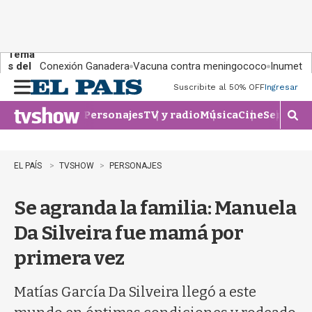
Tema
s del
Conexión Ganadera
Vacuna contra meningococo
Inumet ad
día:
Suscribite al 50% OFF
Ingresar
M
e
Personajes
TV y radio
Música
Cine
Series
Te
n
M
u
o
s
t
EL PAÍS
TVSHOW
PERSONAJES
r
a
Se agranda la familia: Manuela
r
b
Da Silveira fue mamá por
�
s
primera vez
q
u
e
Matías García Da Silveira llegó a este
d