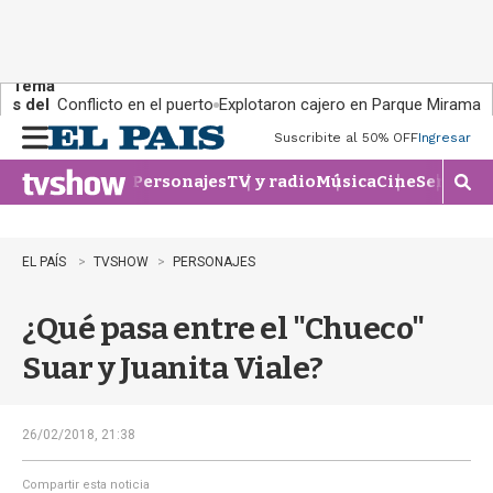
Tema
s del
Conflicto en el puerto
Explotaron cajero en Parque Miramar
día:
Suscribite al 50% OFF
Ingresar
M
e
Personajes
TV y radio
Música
Cine
Series
Te
n
M
u
o
s
t
EL PAÍS
TVSHOW
PERSONAJES
r
a
¿Qué pasa entre el "Chueco"
r
b
Suar y Juanita Viale?
�
s
q
u
26/02/2018, 21:38
e
d
Compartir esta noticia