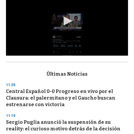
0
s
e
c
Últimas Noticias
o
n
11:29
d
Central Español 0-0 Progreso en vivo por el
s
o
Clausura: el palermitano y el Gaucho buscan
f
estrenarse con victoria
3
3
s
11:19
e
Sergio Puglia anunció la suspensión de su
c
reality: el curioso motivo detrás de la decisión
o