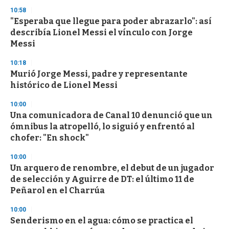
n
d
10:58
s
"Esperaba que llegue para poder abrazarlo": así
describía Lionel Messi el vínculo con Jorge
Messi
10:18
Murió Jorge Messi, padre y representante
histórico de Lionel Messi
10:00
Una comunicadora de Canal 10 denunció que un
ómnibus la atropelló, lo siguió y enfrentó al
chofer: "En shock"
10:00
Un arquero de renombre, el debut de un jugador
de selección y Aguirre de DT: el último 11 de
Peñarol en el Charrúa
10:00
Senderismo en el agua: cómo se practica el