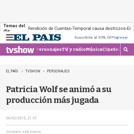
Temas del
Rendición de Cuentas
Temporal causa destrozos
En 
día:
Suscribite al 50% OFF
Ingresar
M
e
Personajes
TV y radio
Música
Cine
Series
Te
n
M
u
o
s
t
EL PAÍS
TVSHOW
PERSONAJES
r
a
Patricia Wolf se animó a su
r
b
producción más jugada
�
s
q
u
06/02/2015, 21:37
e
d
Compartir esta noticia