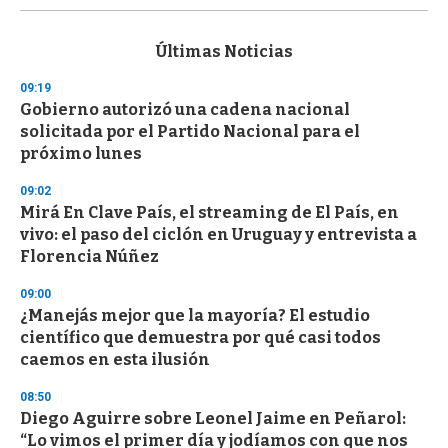
s
e
c
Últimas Noticias
o
n
09:19
d
Gobierno autorizó una cadena nacional
s
o
solicitada por el Partido Nacional para el
f
próximo lunes
3
3
s
09:02
e
Mirá En Clave País, el streaming de El País, en
c
vivo: el paso del ciclón en Uruguay y entrevista a
o
n
Florencia Núñez
d
s
09:00
¿Manejás mejor que la mayoría? El estudio
científico que demuestra por qué casi todos
caemos en esta ilusión
08:50
Diego Aguirre sobre Leonel Jaime en Peñarol:
“Lo vimos el primer día y jodíamos con que nos