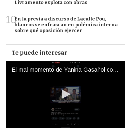
Livramento explota con obras
10
En la previa a discurso de Lacalle Pou,
blancos se enfrascan en polémica interna
sobre qué oposición ejercer
Te puede interesar
El mal momento de Yanina Gasañol con un hincha argentino en "Subrayado"
0