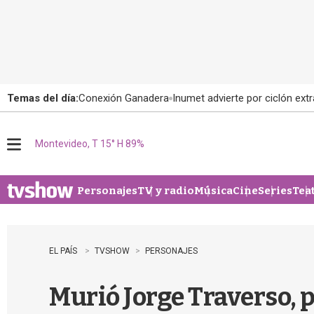
Temas del día:
Conexión Ganadera
Inumet advierte por ciclón extr
Montevideo, T 15° H 89%
M
e
n
u
Personajes
TV y radio
Música
Cine
Series
Tea
EL PAÍS
TVSHOW
PERSONAJES
Murió Jorge Traverso, p