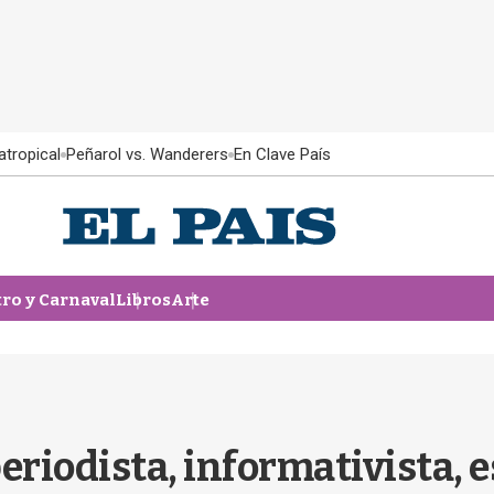
atropical
Peñarol vs. Wanderers
En Clave País
tro y Carnaval
Libros
Arte
eriodista, informativista, e