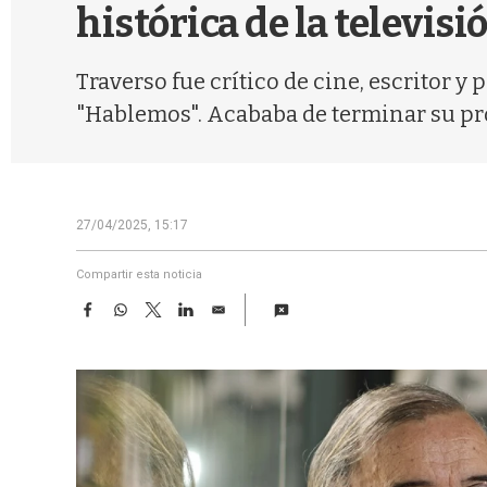
histórica de la televis
Traverso fue crítico de cine, escritor 
"Hablemos". Acababa de terminar su pro
27/04/2025, 15:17
Compartir esta noticia
F
W
T
L
E
a
h
w
i
m
c
a
i
n
a
e
t
t
k
i
b
s
t
e
l
o
A
e
d
o
p
r
I
k
p
n