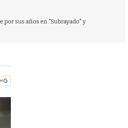
s
q
u
e
te por sus años en "Subrayado" y
d
a
 en