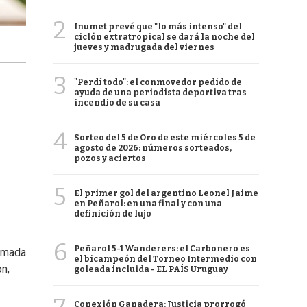
2
Inumet prevé que "lo más intenso" del
ciclón extratropical se dará la noche del
jueves y madrugada del viernes
3
"Perdí todo": el conmovedor pedido de
ayuda de una periodista deportiva tras
incendio de su casa
4
Sorteo del 5 de Oro de este miércoles 5 de
agosto de 2026: números sorteados,
pozos y aciertos
5
El primer gol del argentino Leonel Jaime
en Peñarol: en una final y con una
definición de lujo
6
Peñarol 5-1 Wanderers: el Carbonero es
amada
el bicampeón del Torneo Intermedio con
n,
goleada incluida - EL PAÍS Uruguay
Conexión Ganadera: Justicia prorrogó