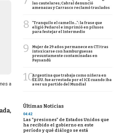
7
las cautelares; Cabral denunció
amenazas y Carrasco reclamó traslados
8
"Tranquilo el camello...": la frase que
eligió Peñarol e imprimió en pilusos
para festejar el Intermedio
9
Mujer de 29 años permanece en CTI tras
intoxicarse con hamburguesas
presuntamente contaminadas en
Paysandú
10
Argentina que trabaja como niñera en
EE.UU. fue arrestada por el ICE cuando iba
unes a
a ver un partido del Mundial
Últimas Noticias
ada,
04:42
Las "presiones" de Estados Unidos que
ha recibido el gobierno en este
período y qué diálogo se está