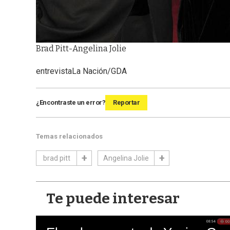
Brad Pitt-Angelina Jolie
entrevista
La Nación/GDA
¿Encontraste un error?
Reportar
Temas relacionados
brad pitt
Angelina Jolie
Te puede interesar