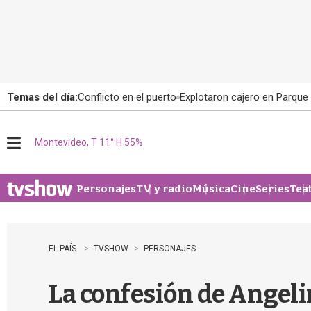
Temas del día:
Conflicto en el puerto
Explotaron cajero en Parque
Montevideo, T 11° H 55%
M
e
n
u
Personajes
TV y radio
Música
Cine
Series
Tea
EL PAÍS
TVSHOW
PERSONAJES
La confesión de Angeli