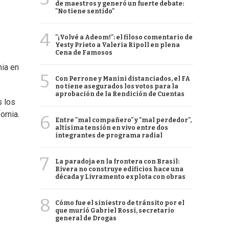
de maestros y generó un fuerte debate:
"No tiene sentido"
4
"¡Volvé a Adeom!": el filoso comentario de
Yesty Prieto a Valeria Ripoll en plena
Cena de Famosos
ia en
5
Con Perrone y Manini distanciados, el FA
no tiene asegurados los votos para la
aprobación de la Rendición de Cuentas
s los
ornia.
6
Entre "mal compañero" y "mal perdedor",
altísima tensión en vivo entre dos
integrantes de programa radial
7
La paradoja en la frontera con Brasil:
Rivera no construye edificios hace una
década y Livramento explota con obras
8
Cómo fue el siniestro de tránsito por el
que murió Gabriel Rossi, secretario
general de Drogas