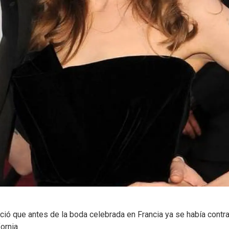
noció que antes de la boda celebrada en Francia ya se había contr
ornia