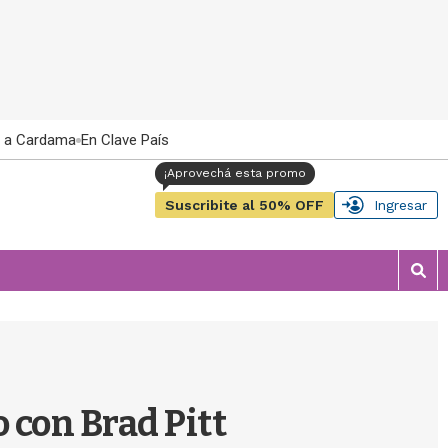
 a Cardama
En Clave País
Suscribite al 50% OFF
Ingresar
M
o
s
t
r
a
r
 con Brad Pitt
b
�