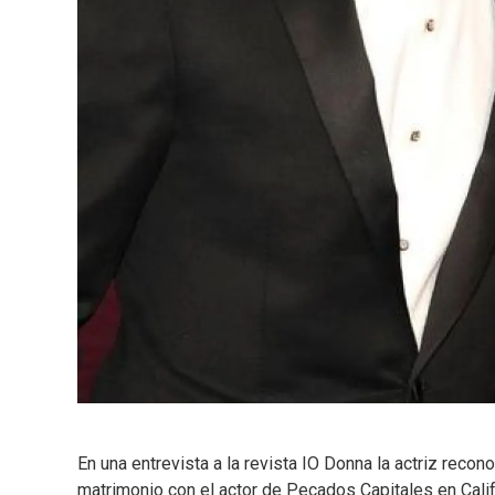
En una entrevista a la revista IO Donna la actriz reco
matrimonio con el actor de Pecados Capitales en Calif