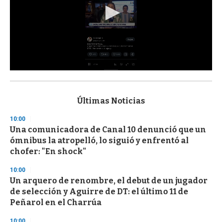
0
s
e
c
Últimas Noticias
o
n
10:00
d
Una comunicadora de Canal 10 denunció que un
s
o
ómnibus la atropelló, lo siguió y enfrentó al
f
chofer: "En shock"
3
3
s
10:00
e
Un arquero de renombre, el debut de un jugador
c
de selección y Aguirre de DT: el último 11 de
o
n
Peñarol en el Charrúa
d
s
10:00