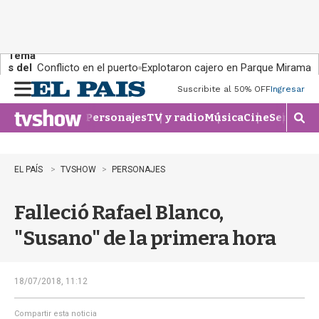
Tema
s del
Conflicto en el puerto
Explotaron cajero en Parque Miramar
día:
Suscribite al 50% OFF
Ingresar
M
e
Personajes
TV y radio
Música
Cine
Series
Te
n
M
u
o
s
t
EL PAÍS
TVSHOW
PERSONAJES
r
a
Falleció Rafael Blanco,
r
b
"Susano" de la primera hora
�
s
q
u
18/07/2018, 11:12
e
d
Compartir esta noticia