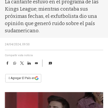
a
La cantante estuvo en el programa de las
Kings League; mientras contaba sus
próximas fechas, el exfutbolista dio una
opinión que generó ruido sobre el país
sudamericano.
24/04/2024, 09:50
Compartir esta noticia
F
W
T
L
E
a
h
w
i
m
c
a
i
n
a
e
t
t
k
i
+
Agregar El País en
b
s
t
e
l
o
A
e
d
o
p
r
I
k
p
n