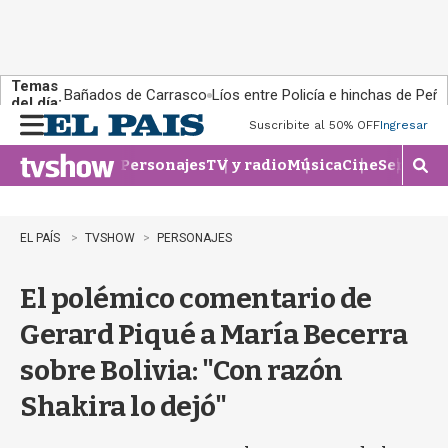
Temas
Bañados de Carrasco
Líos entre Policía e hinchas de Peña
del día:
Suscribite al 50% OFF
Ingresar
M
e
Personajes
TV y radio
Música
Cine
Series
Te
n
M
u
o
s
t
EL PAÍS
TVSHOW
PERSONAJES
r
a
El polémico comentario de
r
b
Gerard Piqué a María Becerra
�
s
sobre Bolivia: "Con razón
q
u
Shakira lo dejó"
e
d