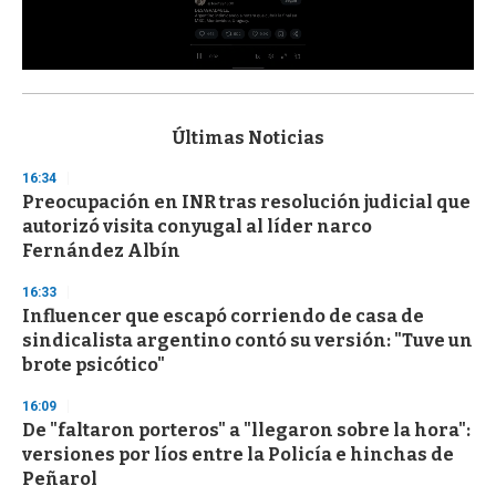
0
s
e
c
Últimas Noticias
o
n
16:34
d
Preocupación en INR tras resolución judicial que
s
o
autorizó visita conyugal al líder narco
f
Fernández Albín
3
3
s
16:33
e
Influencer que escapó corriendo de casa de
c
sindicalista argentino contó su versión: "Tuve un
o
n
brote psicótico"
d
s
16:09
De "faltaron porteros" a "llegaron sobre la hora":
versiones por líos entre la Policía e hinchas de
Peñarol