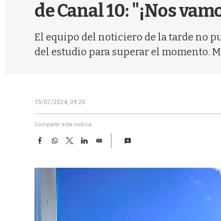
de Canal 10: "¡Nos vamo
El equipo del noticiero de la tarde no p
del estudio para superar el momento. M
15/07/2024, 09:20
Compartir esta noticia
F
W
T
L
E
a
h
w
i
m
c
a
i
n
a
e
t
t
k
i
b
s
t
e
l
o
A
e
d
o
p
r
I
k
p
n