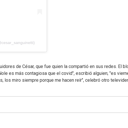
@cesar_sanguinetti)
uidores de César, que fue quien la compartió en sus redes. El b
Nole es más contagiosa que el covid", escribió alguien; "es viern
s, los miro siempre porque me hacen reír", celebró otro televide