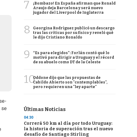
7
¡Bombazo! En España afirman que Ronald
Araujo deja Barcelona y será nuevo
jugador del Liverpool de Inglaterra
8
Georgina Rodríguez publicó un descargo
tras las críticas por su físico y reveló qué
le dijo Cristiano Ronaldo
9
“Es para elegidos”: Forlán contó qué lo
motivó para dirigir a Uruguay y el récord
de su abuelo como DT de la Celeste
10
Oddone dijo que las propuestas de
Cabildo Abierto son "contemplables",
pero requieren una "ley aparte"
 se-
o se
Últimas Noticias
04:30
Correrá 50 km al día por todo Uruguay:
la historia de superación tras el nuevo
e
desafío de Santiago Stirling