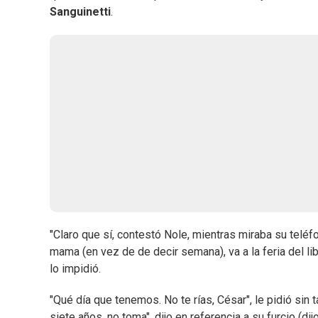
Sanguinetti
.
"Claro que sí, contestó Nole, mientras miraba su teléfon
mama (en vez de de decir semana), va a la feria del li
lo impidió.
"Qué día que tenemos. No te rías, César", le pidió si
siete años, no toma", dijo en referencia a su furcio (di