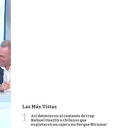
Las Más Vistas
1
Así detuvieron al cantante de trap
Nahuel One23 y a chilenos que
explotaron un cajero en Parque Miramar