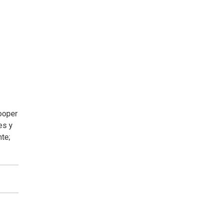
looper
es y
nte;