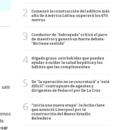
2
Comenzó la construcción del edificio más
alto de América Latina: superará los 470
metros
3
Conductor de "Subrayado" criticó el paro
de maestros y generó un fuerte debate:
"No tiene sentido"
4
Hígado graso: seis bebidas que pueden
ayudar a cuidar la salud hepática y los
hábitos que las complementan
5
De "la operación no se concretará" a "está
difícil": contrapunto de agentes y
 salir
dirigentes de Peñarol por De La Cruz
6
“Inicia una nueva etapa”: la fecha clave
que anunció Liverpool por la
iernes
construcción del Nuevo Estadio
Belvedere
ta
ésar