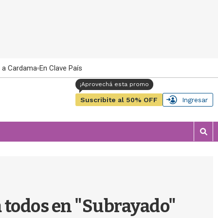
 a Cardama
En Clave País
Suscribite al 50% OFF
Ingresar
M
o
s
t
r
a
r
a todos en "Subrayado"
b
�