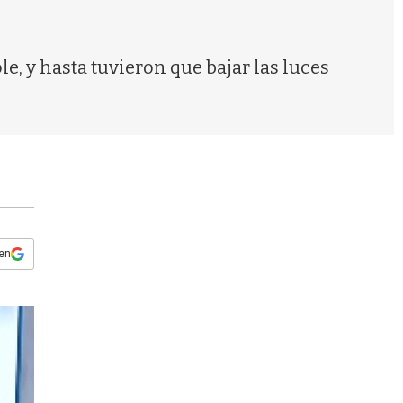
s
q
u
e
e, y hasta tuvieron que bajar las luces
d
a
 en