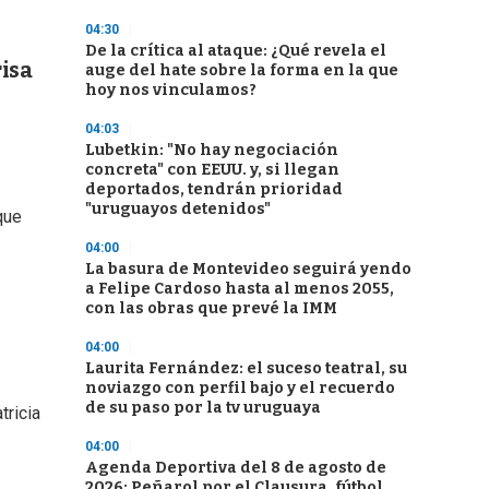
04:30
De la crítica al ataque: ¿Qué revela el
isa
auge del hate sobre la forma en la que
hoy nos vinculamos?
04:03
Lubetkin: "No hay negociación
concreta" con EEUU. y, si llegan
deportados, tendrán prioridad
"uruguayos detenidos"
que
04:00
La basura de Montevideo seguirá yendo
a Felipe Cardoso hasta al menos 2055,
con las obras que prevé la IMM
04:00
Laurita Fernández: el suceso teatral, su
noviazgo con perfil bajo y el recuerdo
de su paso por la tv uruguaya
tricia
04:00
Agenda Deportiva del 8 de agosto de
2026: Peñarol por el Clausura, fútbol