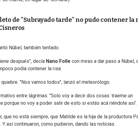
eto de "Subrayado tarde" no pudo contener la r
 Cisneros
untó Núbel, también tentado.
viene después", decía
Nano Folle
con miras a dar paso a Núbel, 
mpoco podía contener la risa.
n quiebre. "Nos vamos todos", lanzó el meteorólogo.
rmativo entre lágrimas: "Solo voy a decir dos cosas: traeme un
te porque no voy a poder salir de esto si estás acá riéndote así'.
, que no está siempre, que Matilde es la hija de la productora Pa
 Y así continuaron, como pudieron, dando las noticias.