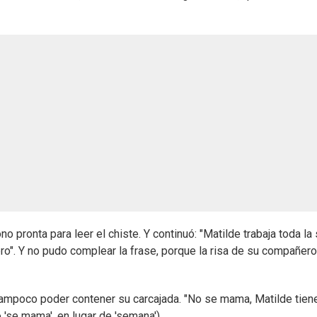
o pronta para leer el chiste. Y continuó: "Matilde trabaja toda la
bro". Y no pudo complear la frase, porque la risa de su compañer
n tampoco poder contener su carcajada. "No se mama, Matilde tien
jo 'se mama', en lugar de 'semana')