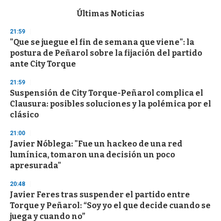
e
c
Últimas Noticias
o
n
21:59
d
"Que se juegue el fin de semana que viene": la
s
o
postura de Peñarol sobre la fijación del partido
f
ante City Torque
3
3
s
21:59
e
Suspensión de City Torque-Peñarol complica el
c
Clausura: posibles soluciones y la polémica por el
o
n
clásico
d
s
21:00
Javier Nóblega: "Fue un hackeo de una red
lumínica, tomaron una decisión un poco
apresurada"
20:48
Javier Feres tras suspender el partido entre
Torque y Peñarol: “Soy yo el que decide cuando se
juega y cuando no”