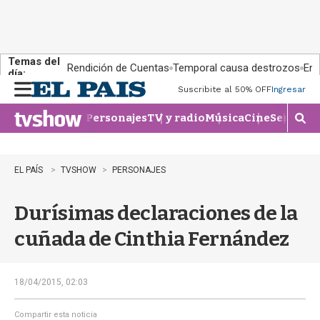
Temas del
Rendición de Cuentas
Temporal causa destrozos
En 
día:
Suscribite al 50% OFF
Ingresar
M
e
Personajes
TV y radio
Música
Cine
Series
Te
n
M
u
o
s
t
EL PAÍS
TVSHOW
PERSONAJES
r
a
Durísimas declaraciones de la
r
b
cuñada de Cinthia Fernández
�
s
q
u
18/04/2015, 02:03
e
d
Compartir esta noticia