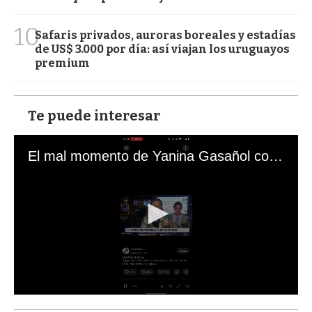
10
Safaris privados, auroras boreales y estadías
de US$ 3.000 por día: así viajan los uruguayos
premium
Te puede interesar
El mal momento de Yanina Gasañol con un hincha argentino en "Subrayado"
0
s