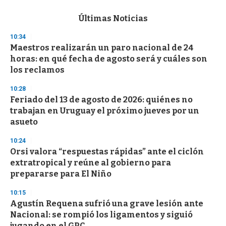
e
c
Últimas Noticias
o
n
10:34
d
Maestros realizarán un paro nacional de 24
s
o
horas: en qué fecha de agosto será y cuáles son
f
los reclamos
3
3
s
10:28
e
Feriado del 13 de agosto de 2026: quiénes no
c
trabajan en Uruguay el próximo jueves por un
o
n
asueto
d
s
10:24
Orsi valora “respuestas rápidas” ante el ciclón
extratropical y reúne al gobierno para
prepararse para El Niño
10:15
Agustín Requena sufrió una grave lesión ante
Nacional: se rompió los ligamentos y siguió
jugando en el GPC