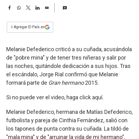
a
F
W
T
L
E
a
h
w
i
m
c
a
i
n
a
e
t
t
k
i
+
Agregar El País en
b
s
t
e
l
o
A
e
d
o
p
r
I
Melanie Defederico criticó a su cuñada, acusándola
k
p
n
de "pobre mina" y de tener tres niñeras y salir por
las noches, quitándole dedicación a sus hijos. Tras
el escándalo, Jorge Rial confirmó que Melanie
formará parte de
Gran hermano
2015.
Si no puede ver el video, haga click aquí.
Melanie Defederico, hermana de Matías Defederico,
futbolista y pareja de Cinthia Fernández, salió con
los tapones de punta contra su cuñada. La tildó de
"mala mina" y de "arruinar la vida de mi hermano".