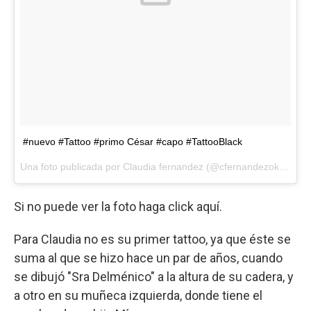
#nuevo #Tattoo #primo César #capo #TattooBlack
Una foto publicada por Claudia fernandez (@cfernandezok) el
9 d
Si no puede ver la foto haga click aquí.
Para Claudia no es su primer tattoo, ya que éste se
suma al que se hizo hace un par de años, cuando
se dibujó "Sra Delménico" a la altura de su cadera, y
a otro en su muñeca izquierda, donde tiene el