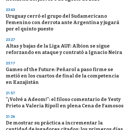
f
3
23:43
3
s
Uruguay cerró el grupo del Sudamericano
e
Femenino con derrota ante Argentina y jugará
c
por el quinto puesto
o
n
d
23:27
s
Altas y bajas de la Liga AUF: Albion se sigue
reforzando en ataque y contrató a Ignacio Neira
23:17
Games of the Future: Peñarol a paso firme se
metió en los cuartos de final de la competencia
en Kazajistán
21:57
"¡Volvé a Adeom!": el filoso comentario de Yesty
Prieto a Valeria Ripoll en plena Cena de Famosos
21:26
De mostrar su práctica a incrementar la
cantidad de jugadores citados: los primeros días