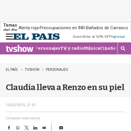
Temas
Alerta roja
Preocupaciones en INR
Bañados de Carrasco
del día:
Suscribite al 50% OFF
Ingresar
M
e
Personajes
TV y radio
Música
Cine
Series
Te
n
M
u
o
s
t
EL PAÍS
TVSHOW
PERSONAJES
r
a
Claudia lleva a Renzo en su piel
r
b
�
s
10/02/2015, 21:51
q
u
Compartir esta noticia
e
F
W
T
L
E
d