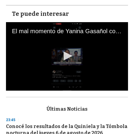
Te puede interesar
El mal momento de Yanina Gasañol con un hincha argentino en "Subrayado"
0
s
e
c
Últimas Noticias
o
n
23:45
d
Conocé los resultados de la Quiniela y la Tómbola
s
o
nocturna del jueves 6 de agosto de 2026