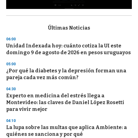
0
s
e
c
Últimas Noticias
o
n
06:00
d
Unidad Indexada hoy: cuánto cotiza la UI este
s
o
domingo 9 de agosto de 2026 en pesos uruguayos
f
3
05:00
3
s
¿Por qué la diabetes y la depresión forman una
e
pareja cada vez más común?
c
o
04:30
n
d
Experto en medicina del estrés llega a
s
Montevideo: las claves de Daniel López Rosetti
para vivir mejor
04:10
La lupa sobre las multas que aplica Ambiente: a
quiénes se sanciona y por qué