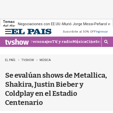
Temas
Negociaciones con EE.UU.
Murió Jorge Messi
Peñarol vs
del día:
Suscribite al 50% OFF
Ingresar
M
e
Personajes
TV y radio
Música
Cine
Series
Te
n
M
u
o
s
t
EL PAÍS
TVSHOW
MÚSICA
r
a
Se evalúan shows de Metallica,
r
b
Shakira, Justin Bieber y
�
s
Coldplay en el Estadio
q
u
Centenario
e
d