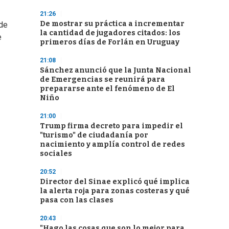
21:26
De mostrar su práctica a incrementar
 de
la cantidad de jugadores citados: los
e
primeros días de Forlán en Uruguay
21:08
Sánchez anunció que la Junta Nacional
de Emergencias se reunirá para
prepararse ante el fenómeno de El
Niño
21:00
Trump firma decreto para impedir el
"turismo" de ciudadanía por
nacimiento y amplía control de redes
sociales
20:52
Director del Sinae explicó qué implica
la alerta roja para zonas costeras y qué
pasa con las clases
20:43
"Hago las cosas que son lo mejor para