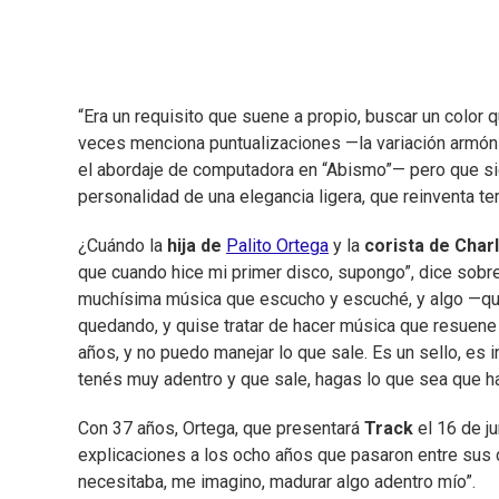
“Era un requisito que suene a propio, buscar un color 
veces menciona puntualizaciones —la variación armóni
el abordaje de computadora en “Abismo”— pero que sie
personalidad de una elegancia ligera, que reinventa tem
¿Cuándo la
hija de
Palito Ortega
y la
corista de Char
que cuando hice mi primer disco, supongo”, dice sobr
muchísima música que escucho y escuché, y algo —que
quedando, y quise tratar de hacer música que resuene e
años, y no puedo manejar lo que sale. Es un sello, es 
tenés muy adentro y que sale, hagas lo que sea que h
Con 37 años, Ortega, que presentará
Track
el 16 de ju
explicaciones a los ocho años que pasaron entre sus d
necesitaba, me imagino, madurar algo adentro mío”.