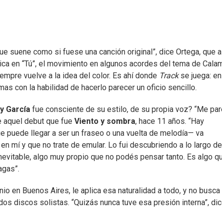
que suene como si fuese una canción original”, dice Ortega, que a
ca en “Tú”, el movimiento en algunos acordes del tema de Cala
mpre vuelve a la idea del color. Es ahí donde
Track
se juega: en
as con la habilidad de hacerlo parecer un oficio sencillo.
ly García
fue consciente de su estilo, de su propia voz? “Me pa
e aquel debut que fue
Viento y sombra
, hace 11 años. “Hay
 puede llegar a ser un fraseo o una vuelta de melodía— va
n mí y que no trate de emular. Lo fui descubriendo a lo largo de
inevitable, algo muy propio que no podés pensar tanto. Es algo q
agas”.
nio en Buenos Aires, le aplica esa naturalidad a todo, y no busca
os discos solistas. “Quizás nunca tuve esa presión interna”, dic