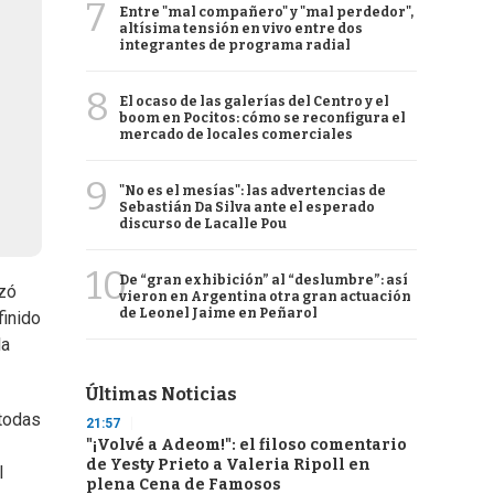
7
Entre "mal compañero" y "mal perdedor",
altísima tensión en vivo entre dos
integrantes de programa radial
8
El ocaso de las galerías del Centro y el
boom en Pocitos: cómo se reconfigura el
mercado de locales comerciales
9
"No es el mesías": las advertencias de
Sebastián Da Silva ante el esperado
discurso de Lacalle Pou
10
De “gran exhibición” al “deslumbre”: así
ezó
vieron en Argentina otra gran actuación
de Leonel Jaime en Peñarol
finido
la
Últimas Noticias
 todas
21:57
"¡Volvé a Adeom!": el filoso comentario
de Yesty Prieto a Valeria Ripoll en
l
plena Cena de Famosos