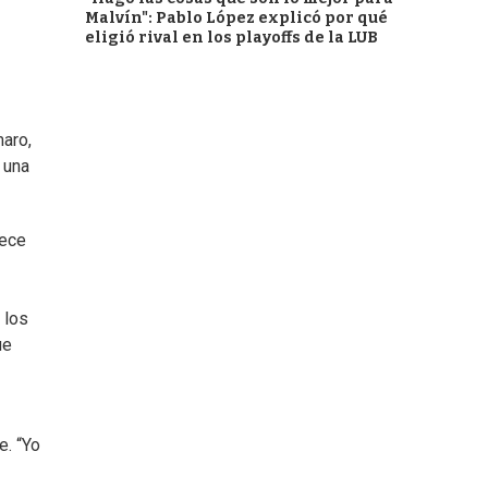
Malvín": Pablo López explicó por qué
eligió rival en los playoffs de la LUB
maro,
 una
rece
 los
ue
e. “Yo