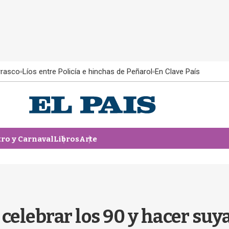
rrasco
Líos entre Policía e hinchas de Peñarol
En Clave País
tro y Carnaval
Libros
Arte
celebrar los 90 y hacer suy