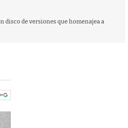
s
q
u
e
 un disco de versiones que homenajea a
d
a
 en