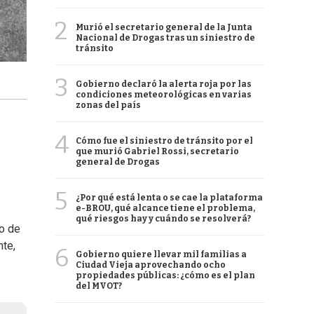
2
Murió el secretario general de la Junta
Nacional de Drogas tras un siniestro de
tránsito
3
Gobierno declaró la alerta roja por las
condiciones meteorológicas en varias
zonas del país
4
Cómo fue el siniestro de tránsito por el
que murió Gabriel Rossi, secretario
general de Drogas
5
¿Por qué está lenta o se cae la plataforma
e-BROU, qué alcance tiene el problema,
qué riesgos hay y cuándo se resolverá?
io de
nte,
6
Gobierno quiere llevar mil familias a
Ciudad Vieja aprovechando ocho
propiedades públicas: ¿cómo es el plan
del MVOT?