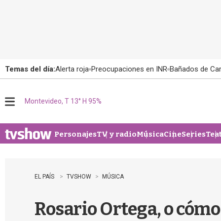
Temas del día:
Alerta roja
Preocupaciones en INR
Bañados de Ca
Montevideo, T 13° H 95%
M
e
n
u
Personajes
TV y radio
Música
Cine
Series
Tea
EL PAÍS
TVSHOW
MÚSICA
Rosario Ortega, o cómo 